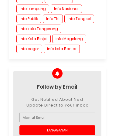
Info Lampung
Info Nasional
Info Publik
Info TNI
Info Tangsel
Info kota Tangerang
info Kota Binjai
info Magelang
info bogor
info kota Banjar
Follow by Email
Get Notified About Next
Update Direct to Your inbox