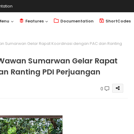
tation
Menu
Features
Documentation
ShortCodes
an Sumarwan Gelar Rapat Koordinasi dengan PAC dan Ranting
. Wawan Sumarwan Gelar Rapat
an Ranting PDI Perjuangan
0