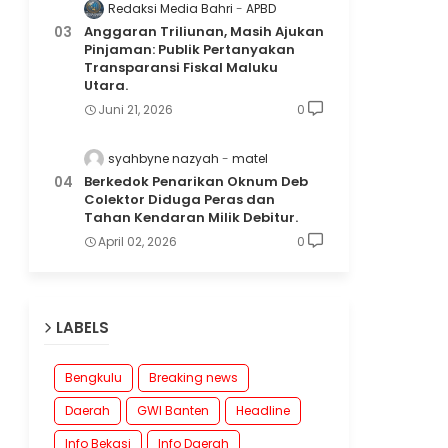
Redaksi Media Bahri
APBD
Anggaran Triliunan, Masih Ajukan
Pinjaman: Publik Pertanyakan
Transparansi Fiskal Maluku
Utara.
Juni 21, 2026
0
syahbyne nazyah
matel
Berkedok Penarikan Oknum Deb
Colektor Diduga Peras dan
Tahan Kendaran Milik Debitur.
April 02, 2026
0
LABELS
Bengkulu
Breaking news
Daerah
GWI Banten
Headline
Info Bekasi
Info Daerah