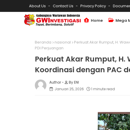
About Us
Contact Us
Privacy Policy
Documen
Home
Mega 
Beranda
nasional
Perkuat Akar Rumput, H. Waw
PDI Perjuangan
Perkuat Akar Rumput, H
Koordinasi dengan PAC d
By ENI
Januari 25, 2026
1 minute read