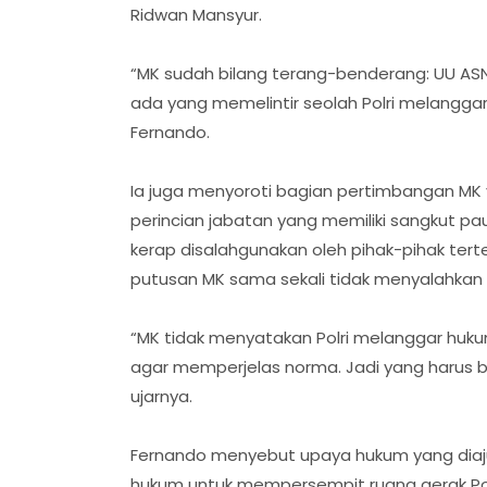
Ridwan Mansyur.
“MK sudah bilang terang-benderang: UU ASN t
ada yang memelintir seolah Polri melanggar ko
Fernando.
Ia juga menyoroti bagian pertimbangan M
perincian jabatan yang memiliki sangkut pau
kerap disalahgunakan oleh pihak-pihak tert
putusan MK sama sekali tidak menyalahkan in
“MK tidak menyatakan Polri melanggar hu
agar memperjelas norma. Jadi yang harus berb
ujarnya.
Fernando menyebut upaya hukum yang diajuk
hukum untuk mempersempit ruang gerak Polri