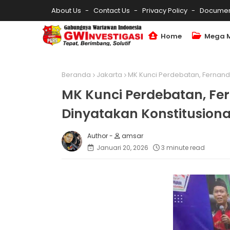
About Us
Contact Us
Privacy Policy
Documen
Home
Mega 
Beranda
Jakarta
MK Kunci Perdebatan, Fernando 
MK Kunci Perdebatan, Fer
Dinyatakan Konstitusiona
amsar
Januari 20, 2026
3 minute read