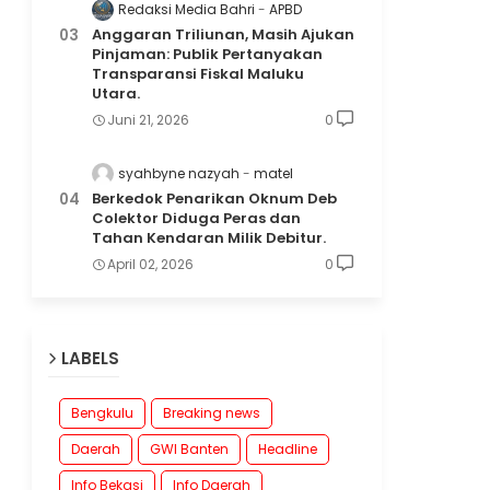
Redaksi Media Bahri
APBD
Anggaran Triliunan, Masih Ajukan
Pinjaman: Publik Pertanyakan
Transparansi Fiskal Maluku
Utara.
Juni 21, 2026
0
syahbyne nazyah
matel
Berkedok Penarikan Oknum Deb
Colektor Diduga Peras dan
Tahan Kendaran Milik Debitur.
April 02, 2026
0
LABELS
Bengkulu
Breaking news
Daerah
GWI Banten
Headline
Info Bekasi
Info Daerah