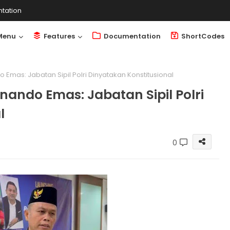
tation
Menu
Features
Documentation
ShortCodes
Emas: Jabatan Sipil Polri Dinyatakan Konstitusional
nando Emas: Jabatan Sipil Polri
l
0