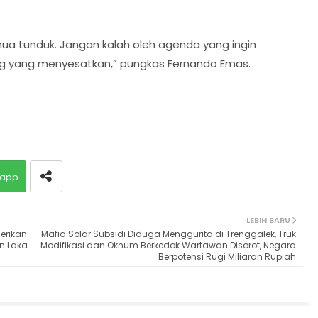
ua tunduk. Jangan kalah oleh agenda yang ingin
ng yang menyesatkan,” pungkas Fernando Emas.
app
LEBIH BARU
Berikan
Mafia Solar Subsidi Diduga Menggurita di Trenggalek, Truk
n Laka
Modifikasi dan Oknum Berkedok Wartawan Disorot, Negara
Berpotensi Rugi Miliaran Rupiah