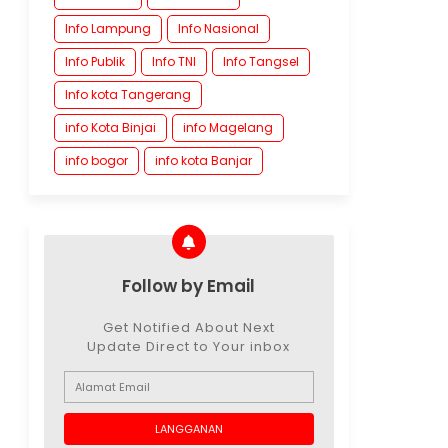
Info Lampung
Info Nasional
Info Publik
Info TNI
Info Tangsel
Info kota Tangerang
info Kota Binjai
info Magelang
info bogor
info kota Banjar
Follow by Email
Get Notified About Next
Update Direct to Your inbox