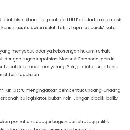
idak bisa dibaca terpisah dari UU Polri. Jadi kalau masih
nstitusi, itu bukan salah tafsir, tapi niat buruk,” kata
K yang menyebut adanya kekosongan hukum terkait
t dengan tugas kepolisian. Menurut Fernando, poin ini
entu untuk kembali menyerang Polri, padahal substansi
stitusi kepolisian.
kum. MK justru mengingatkan pembentuk undang-undang
enah itu legislator, bukan Polri. Jangan dibalik-balik,”
an pemohon sebagai bagian dari strategi politik
 di luar fungsi teknis penegakan hukum. Ia