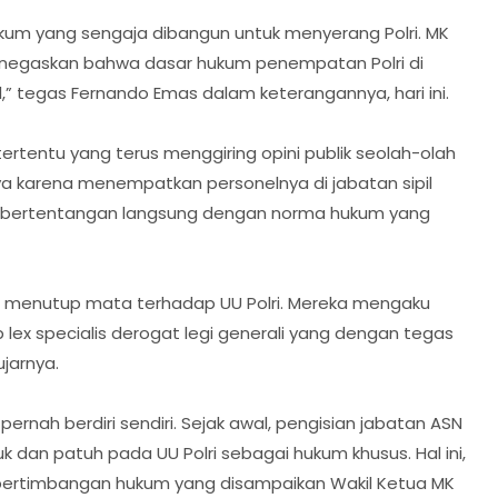
kum yang sengaja dibangun untuk menyerang Polri. MK
enegaskan bahwa dasar hukum penempatan Polri di
nal,” tegas Fernando Emas dalam keterangannya, hari ini.
ertentu yang terus menggiring opini publik seolah-olah
ya karena menempatkan personelnya di jabatan sipil
ebut bertentangan langsung dengan norma hukum yang
ru menutup mata terhadap UU Polri. Mereka mengaku
p lex specialis derogat legi generali yang dengan tegas
ujarnya.
nah berdiri sendiri. Sejak awal, pengisian jabatan ASN
uk dan patuh pada UU Polri sebagai hukum khusus. Hal ini,
 pertimbangan hukum yang disampaikan Wakil Ketua MK