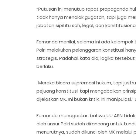
“Putusan ini menutup rapat propaganda hu
tidak hanya menolak gugatan, tapi juga m
jabatan sipil itu sah, legal, dan konstitusio
Fernando menilai, selama ini ada kelompok t
Polri melakukan pelanggaran konstitusi han
strategis. Padahal, kata dia, logika ters
berlaku.
“Mereka bicara supremasi hukum, tapi just
pejuang konstitusi, tapi mengabaikan prinsi
dijelaskan MK. Ini bukan kritik, ini manipulasi,” 
Fernando menegaskan bahwa UU ASN tidak per
oleh unsur Polri sudah dirancang untuk tund
menurutnya, sudah dikunci oleh MK melalui