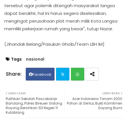
tersebut agar polemik ditengah masyarakat langsa
dapat berakhir, hal ini harus segera diselesaikan,
mengingat perusahaan plat merah milik Kota Langsa
memiliki pekerjaan rumah yang besar", tutup Nazar.
(Jihandak Belang/Pasukan Ghoib/Team LBH IM)
Tags
nasional
Facebook
Twit
Wh
LEBIH LAMA
LEBIH BARU
Pulihkan Sekolah Pascabanjir
Acer Indonesia Tanam 2000
ter
ats
Bandang, Polres Bireuen Gotong
Pohon di Sentul, Bukti Komitmen
Royong Bersihkan SD Negeri 11
Sayang Bumi
Kutablang
ap
p