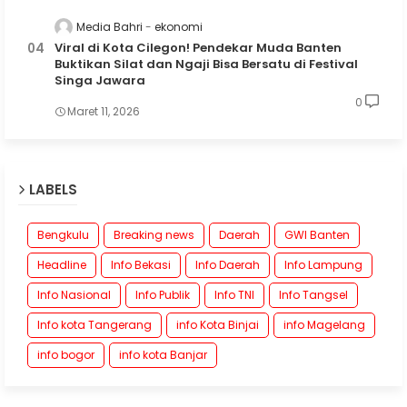
Media Bahri
ekonomi
Viral di Kota Cilegon! Pendekar Muda Banten
Buktikan Silat dan Ngaji Bisa Bersatu di Festival
Singa Jawara
0
Maret 11, 2026
LABELS
Bengkulu
Breaking news
Daerah
GWI Banten
Headline
Info Bekasi
Info Daerah
Info Lampung
Info Nasional
Info Publik
Info TNI
Info Tangsel
Info kota Tangerang
info Kota Binjai
info Magelang
info bogor
info kota Banjar