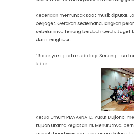
Keceriaan memuncak saat musik diputar. Lan
berjoget. Gerakan sederhana, langkah pel
sebelumnya tenang berubah cerah. Joget 
dan menghibur.
“Rasanya seperti muda lagi. Senang bisa te
lebar.
Ketua Umum PEWARNA ID, Yusuf Mujiono, m
tujuan utama kegiatan ini. Menurutnya, p
ampuh bagi kesepian yang kerap dialami lan