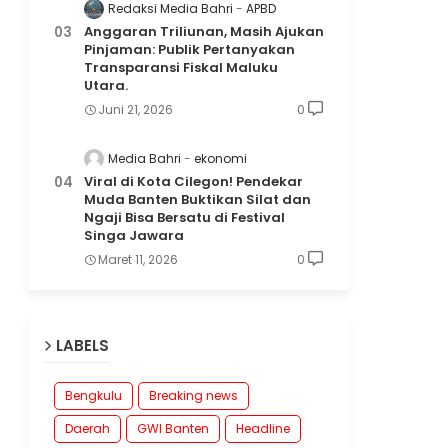
Redaksi Media Bahri
APBD
Anggaran Triliunan, Masih Ajukan
Pinjaman: Publik Pertanyakan
Transparansi Fiskal Maluku
Utara.
Juni 21, 2026
0
Media Bahri
ekonomi
Viral di Kota Cilegon! Pendekar
Muda Banten Buktikan Silat dan
Ngaji Bisa Bersatu di Festival
Singa Jawara
Maret 11, 2026
0
LABELS
Bengkulu
Breaking news
Daerah
GWI Banten
Headline