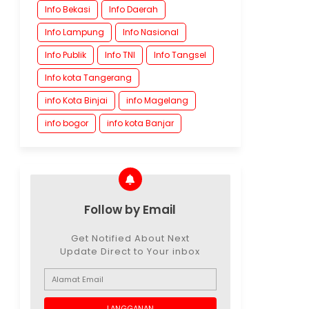
Info Bekasi
Info Daerah
Info Lampung
Info Nasional
Info Publik
Info TNI
Info Tangsel
Info kota Tangerang
info Kota Binjai
info Magelang
info bogor
info kota Banjar
Follow by Email
Get Notified About Next
Update Direct to Your inbox