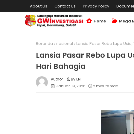
About Us
Contact Us
Privacy Policy
Documen
Home
Mega 
Beranda
nasional
Lansia Pasar Rebo Lupa Usia
Lansia Pasar Rebo Lupa 
Hari Bahagia
By ENI
Januari 19, 2026
2 minute read