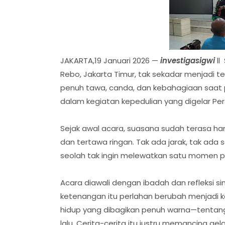
JAKARTA,19 Januari 2026 —
investigasigwi
ll
Rebo, Jakarta Timur, tak sekadar menjadi t
penuh tawa, canda, dan kebahagiaan saat
dalam kegiatan kepedulian yang digelar Pe
Sejak awal acara, suasana sudah terasa ha
dan tertawa ringan. Tak ada jarak, tak ada s
seolah tak ingin melewatkan satu momen pu
Acara diawali dengan ibadah dan refleksi
ketenangan itu perlahan berubah menjadi kec
hidup yang dibagikan penuh warna—tentang
lalu. Cerita-cerita itu justru memancing ge