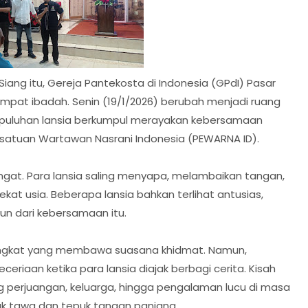
 Siang itu, Gereja Pantekosta di Indonesia (GPdI) Pasar
empat ibadah. Senin (19/1/2026) berubah menjadi ruang
 puluhan lansia berkumpul merayakan kebersamaan
rsatuan Wartawan Nasrani Indonesia (PEWARNA ID).
ngat. Para lansia saling menyapa, melambaikan tangan,
ekat usia. Beberapa lansia bahkan terlihat antusias,
n dari kebersamaan itu.
 singkat yang membawa suasana khidmat. Namun,
eriaan ketika para lansia diajak berbagi cerita. Kisah
 perjuangan, keluarga, hingga pengalaman lucu di masa
lak tawa dan tepuk tangan panjang.