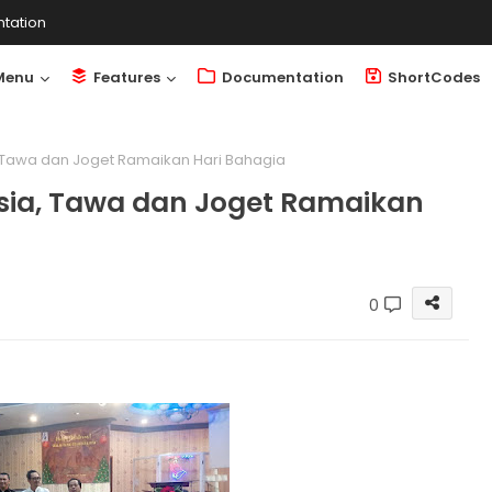
tation
Menu
Features
Documentation
ShortCodes
, Tawa dan Joget Ramaikan Hari Bahagia
Usia, Tawa dan Joget Ramaikan
0