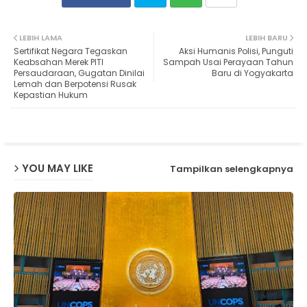
Twit
Wh
LEBIH LAMA
LEBIH BARU
Sertifikat Negara Tegaskan
Aksi Humanis Polisi, Punguti
ter
ats
Keabsahan Merek PITI
Sampah Usai Perayaan Tahun
Persaudaraan, Gugatan Dinilai
Baru di Yogyakarta
Lemah dan Berpotensi Rusak
ap
Kepastian Hukum
p
YOU MAY LIKE
Tampilkan selengkapnya