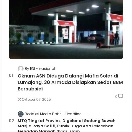
By ENI
nasional
Oknum ASN Diduga Dalangi Mafia Solar di
Lumajang, 30 Armada Disiapkan Sedot BBM
Bersubsidi
0
Oktober 07, 2025
Redaksi Media Bahri
Headline
MTQ Tingkat Provinsi Digelar di Gedung Bawah
Masjid Raya Sofifi, Publik Duga Ada Pelecehan
terhadap Marwah Syiar Islam