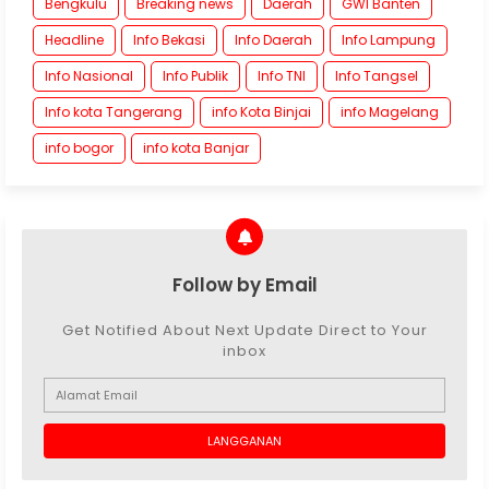
Bengkulu
Breaking news
Daerah
GWI Banten
Headline
Info Bekasi
Info Daerah
Info Lampung
Info Nasional
Info Publik
Info TNI
Info Tangsel
Info kota Tangerang
info Kota Binjai
info Magelang
info bogor
info kota Banjar
Follow by Email
Get Notified About Next Update Direct to Your
inbox