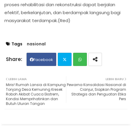
proses rehabilitasi dan rekonstruksi dapat berjalan
efektif, berkelanjutan, dan berdampak langsung bagi
masyarakat terdampak.(Red)
Tags
nasional
Facebook
Twit
Wh
LEBIH LAMA
LEBIH BARU
Miris! Rumah Lansia di Kampung
Pewarna Konsolidasi Nasional di
ter
ats
Tonjong Desa Kemuning Kresek
Cianjur, Siapkan Program
Roboh Akibat Cuaca Ekstrem,
Strategis dan Penguatan Etika
Kondisi Memprihatinkan dan
Pers
ap
Butuh Uluran Tangan
p