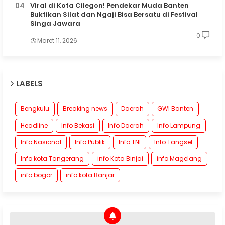
Viral di Kota Cilegon! Pendekar Muda Banten
Buktikan Silat dan Ngaji Bisa Bersatu di Festival
Singa Jawara
0
Maret 11, 2026
LABELS
Bengkulu
Breaking news
Daerah
GWI Banten
Headline
Info Bekasi
Info Daerah
Info Lampung
Info Nasional
Info Publik
Info TNI
Info Tangsel
Info kota Tangerang
info Kota Binjai
info Magelang
info bogor
info kota Banjar