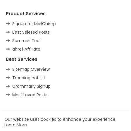
Product Services
Signup for MailChimp
Best Seleted Posts
Semrush Tool
ahref Affiliate
Best Services
Sitemap Overview
Trending hot list
Grammarly Signup
Most Loved Posts
Home
About
Contact us
Privacy Policy
Our website uses cookies to enhance your experience.
Learn More
All Right Reserved Copyright ©