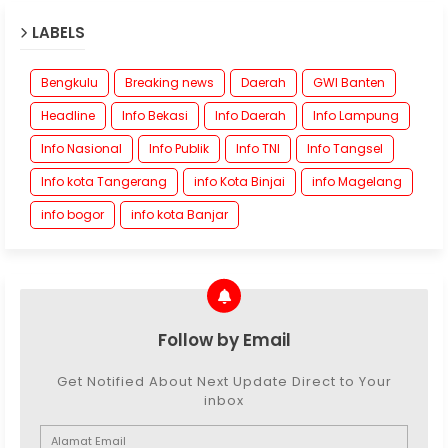
LABELS
Bengkulu
Breaking news
Daerah
GWI Banten
Headline
Info Bekasi
Info Daerah
Info Lampung
Info Nasional
Info Publik
Info TNI
Info Tangsel
Info kota Tangerang
info Kota Binjai
info Magelang
info bogor
info kota Banjar
Follow by Email
Get Notified About Next Update Direct to Your
inbox