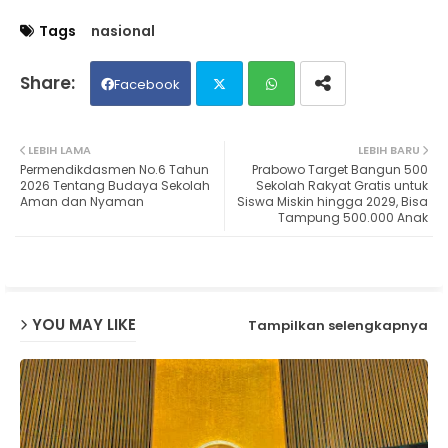
Tags
nasional
Facebook
Twit
Wh
LEBIH LAMA
LEBIH BARU
Permendikdasmen No.6 Tahun
Prabowo Target Bangun 500
ter
ats
2026 Tentang Budaya Sekolah
Sekolah Rakyat Gratis untuk
Aman dan Nyaman
Siswa Miskin hingga 2029, Bisa
Tampung 500.000 Anak
ap
p
YOU MAY LIKE
Tampilkan selengkapnya