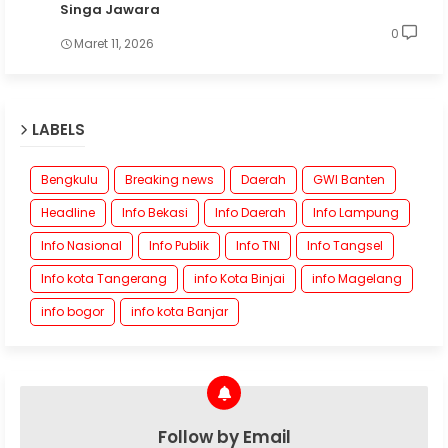
Singa Jawara
0
Maret 11, 2026
LABELS
Bengkulu
Breaking news
Daerah
GWI Banten
Headline
Info Bekasi
Info Daerah
Info Lampung
Info Nasional
Info Publik
Info TNI
Info Tangsel
Info kota Tangerang
info Kota Binjai
info Magelang
info bogor
info kota Banjar
Follow by Email