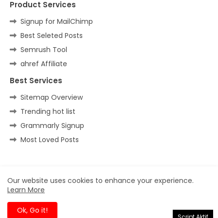
Product Services
Signup for MailChimp
Best Seleted Posts
Semrush Tool
ahref Affiliate
Best Services
Sitemap Overview
Trending hot list
Grammarly Signup
Most Loved Posts
Home
About
Contact us
Privacy Policy
Our website uses cookies to enhance your experience.
Learn More
All Right Reserved Copyright ©
Ok, Go it!
Script Aktif