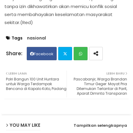
tanpa izin dikhawatirkan akan memicu konflik sosial
serta membahayakan keselamatan masyarakat
sekitar.(Red)
Tags
nasional
Facebook
Twit
Wh
LEBIH LAMA
LEBIH BARU
Polri Bangun 100 Unit Huntara
Pascabanjir, Warga Brandan
ter
ats
untuk Warga Terdampak
Timur Geger: Mayat Pria
Bencana di Kapalo Koto, Padang
Ditemukan Terlantar di Parit,
Aparat Diminta Transparan
ap
p
YOU MAY LIKE
Tampilkan selengkapnya