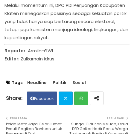
Melalui momentum ini, DPC PDI Perjuangan Kabupaten
Klaten menegaskan posisinya sebagai kekuatan politik
yang tidak hanya siap bertarung secara elektoral,
tetapi juga konsisten menjaga ideologi, lingkungan, dan
kepentingan rakyat.
Reporter:
Armila-GWI
Editor:
Zulkarnain Idrus
Tags
Headline
Politik
Sosial
Facebook
Twit
Wh
LEBIH LAMA
LEBIH BARU
Polda Metro Jaya Gelar Jumat
Sungai Cidurian Meluap, Ketua
ter
ats
Peduli, Bagikan Bantuan untuk
DPD Golkar Hadir Bantu Warga
Pengemudi Ojol
Terdampak Banjir di Kandawati