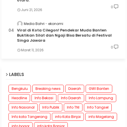
Utara.
0
Juni 21, 2026
Media Bahri
ekonomi
Viral di Kota Cilegon! Pendekar Muda Banten
Buktikan Silat dan Ngaji Bisa Bersatu di Festival
Singa Jawara
0
Maret 11, 2026
LABELS
Bengkulu
Breaking news
Daerah
GWI Banten
Headline
Info Bekasi
Info Daerah
Info Lampung
Info Nasional
Info Publik
Info TNI
Info Tangsel
Info kota Tangerang
info Kota Binjai
info Magelang
info bogor
info kota Banjar