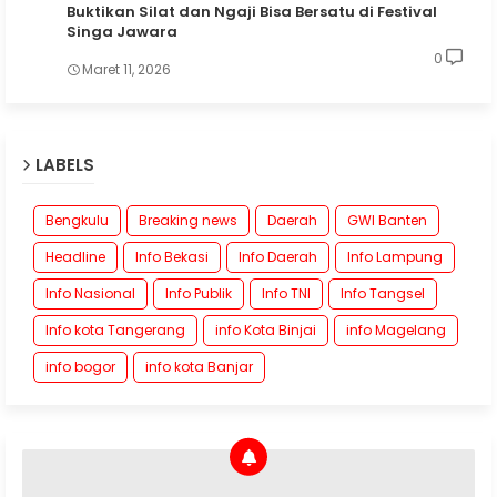
Buktikan Silat dan Ngaji Bisa Bersatu di Festival
Singa Jawara
0
Maret 11, 2026
LABELS
Bengkulu
Breaking news
Daerah
GWI Banten
Headline
Info Bekasi
Info Daerah
Info Lampung
Info Nasional
Info Publik
Info TNI
Info Tangsel
Info kota Tangerang
info Kota Binjai
info Magelang
info bogor
info kota Banjar