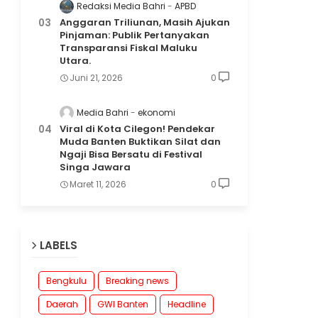
Redaksi Media Bahri
APBD
Anggaran Triliunan, Masih Ajukan
Pinjaman: Publik Pertanyakan
Transparansi Fiskal Maluku
Utara.
Juni 21, 2026
0
Media Bahri
ekonomi
Viral di Kota Cilegon! Pendekar
Muda Banten Buktikan Silat dan
Ngaji Bisa Bersatu di Festival
Singa Jawara
Maret 11, 2026
0
LABELS
Bengkulu
Breaking news
Daerah
GWI Banten
Headline