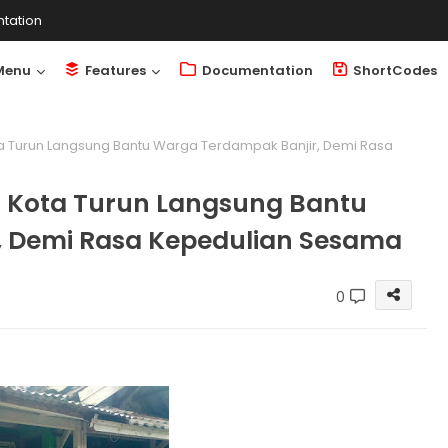
tation
Menu
Features
Documentation
ShortCodes
 Turun Langsung Bantu Warga Terdampak Banjir, Demi Rasa
 Kota Turun Langsung Bantu
, Demi Rasa Kepedulian Sesama
0