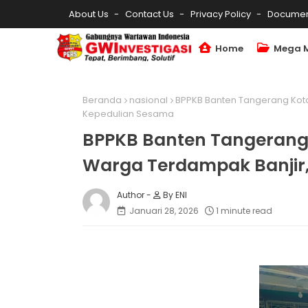
About Us
Contact Us
Privacy Policy
Documen
Home
Mega 
Beranda
nasional
BPPKB Banten Tangerang Kota
Kepedulian Sesama
BPPKB Banten Tangerang
Warga Terdampak Banjir
By ENI
Januari 28, 2026
1 minute read