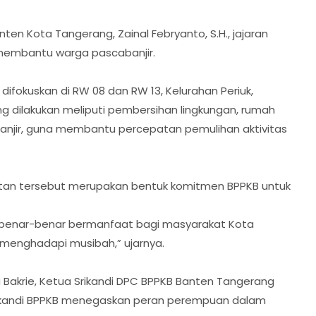
en Kota Tangerang, Zainal Febryanto, S.H., jajaran
membantu warga pascabanjir.
 difokuskan di RW 08 dan RW 13, Kelurahan Periuk,
g dilakukan meliputi pembersihan lingkungan, rumah
njir, guna membantu percepatan pemulihan aktivitas
tan tersebut merupakan bentuk komitmen BPPKB untuk
 benar-benar bermanfaat bagi masyarakat Kota
menghadapi musibah,” ujarnya.
a Bakrie, Ketua Srikandi DPC BPPKB Banten Tangerang
rikandi BPPKB menegaskan peran perempuan dalam