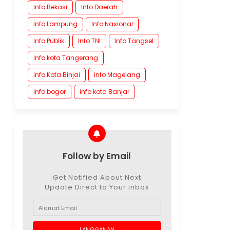
Info Bekasi
Info Daerah
Info Lampung
Info Nasional
Info Publik
Info TNI
Info Tangsel
Info kota Tangerang
info Kota Binjai
info Magelang
info bogor
info kota Banjar
Follow by Email
Get Notified About Next
Update Direct to Your inbox