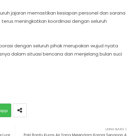
uruh jajaran memastikan kesiapan personel dan sarana
 terus meningkatkan koordinasi dengan seluruh
laborasi dengan seluruh pihak merupakan wujud nyata
snya dalam situasi bencana dan menjelang bulan suci
app
LEBIH BARU
e Luar
Polri Bantu Kuras Air Yang Merendam Kompi Senapan A