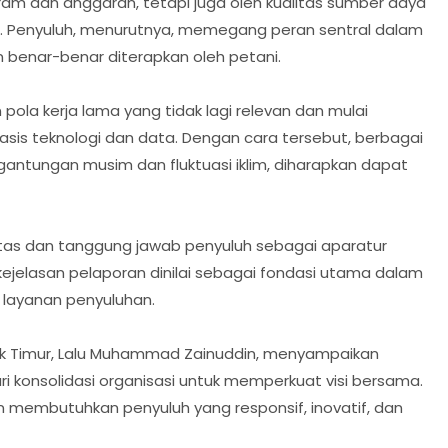
ram dan anggaran, tetapi juga oleh kualitas sumber daya
n. Penyuluh, menurutnya, memegang peran sentral dalam
 benar-benar diterapkan oleh petani.
ola kerja lama yang tidak lagi relevan dan mulai
s teknologi dan data. Dengan cara tersebut, berbagai
gantungan musim dan fluktuasi iklim, diharapkan dapat
itas dan tanggung jawab penyuluh sebagai aparatur
a kejelasan pelaporan dinilai sebagai fondasi utama dalam
layanan penyuluhan.
ok Timur, Lalu Muhammad Zainuddin, menyampaikan
i konsolidasi organisasi untuk memperkuat visi bersama.
membutuhkan penyuluh yang responsif, inovatif, dan