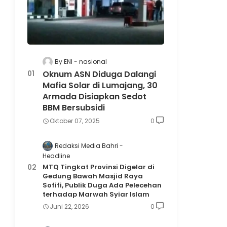
By ENI
nasional
Oknum ASN Diduga Dalangi
Mafia Solar di Lumajang, 30
Armada Disiapkan Sedot
BBM Bersubsidi
Oktober 07, 2025
0
Redaksi Media Bahri
Headline
MTQ Tingkat Provinsi Digelar di
Gedung Bawah Masjid Raya
Sofifi, Publik Duga Ada Pelecehan
terhadap Marwah Syiar Islam
Juni 22, 2026
0