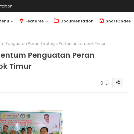
tation
Menu
Features
Documentation
ShortCodes
m Penguatan Peran Strategis Pertanian Lombok Timur
mentum Penguatan Peran
ok Timur
0