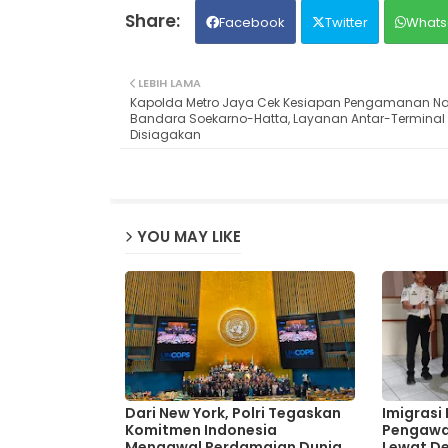
Facebook
Twitter
Whats
LEBIH LAMA
Kapolda Metro Jaya Cek Kesiapan Pengamanan Nat
Bandara Soekarno-Hatta, Layanan Antar-Terminal
Disiagakan
YOU MAY LIKE
Dari New York, Polri Tegaskan
Imigrasi
Komitmen Indonesia
Pengawa
Mengawal Perdamaian Dunia
Lewat De