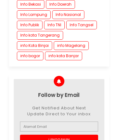
Info Bekasi
Info Daerah
Info Lampung
Info Nasional
Info Publik
Info TNI
Info Tangsel
Info kota Tangerang
info Kota Binjai
info Magelang
info bogor
info kota Banjar
Follow by Email
Get Notified About Next
Update Direct to Your inbox