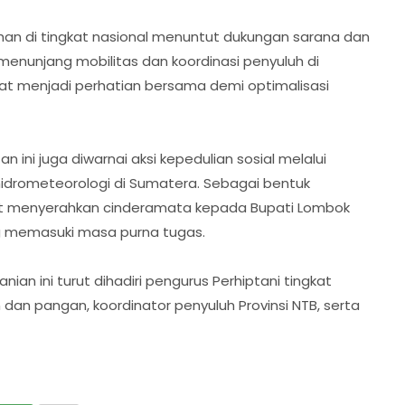
han di tingkat nasional menuntut dukungan sarana dan
nunjang mobilitas dan koordinasi penyuluh di
pat menjadi perhatian bersama demi optimalisasi
n ini juga diwarnai aksi kepedulian sosial melalui
drometeorologi di Sumatera. Sebagai bentuk
rut menyerahkan cinderamata kepada Bupati Lombok
ng memasuki masa purna tugas.
nian ini turut dihadiri pengurus Perhiptani tingkat
an dan pangan, koordinator penyuluh Provinsi NTB, serta