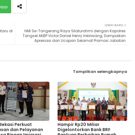
app
LEBIH BARU
aru di
HMI Se-Tangerang Raya Silaturahmi dengan Kapolres
Tangsel AKBP Victor Daniel Henry Inkiriwang, Sampaikan
Apresiasi dan Ucapan Selamat Promosi Jabatan
Tampilkan selengkapnya
 Bekasi Perkuat
Hampir Rp20 Miliar
san dan Pelayanan
Digelontorkan Bank BRI!
sa Binaan Imigrasi,
Bantuan Perbaikan Rumah