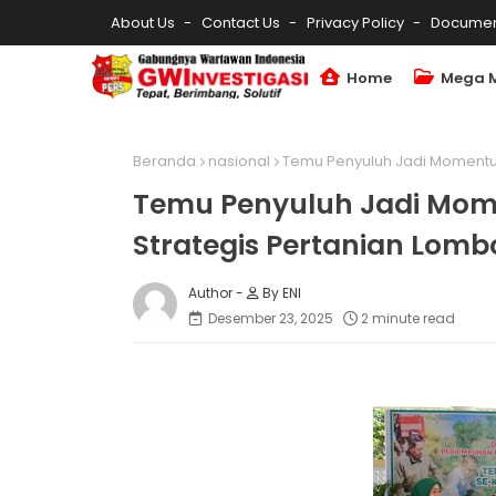
About Us
Contact Us
Privacy Policy
Documen
Home
Mega 
Beranda
nasional
Temu Penyuluh Jadi Momentu
Temu Penyuluh Jadi Mo
Strategis Pertanian Lomb
By ENI
Desember 23, 2025
2 minute read