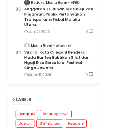
Redaksi Media Bahri
APBD
Anggaran Triliunan, Masih Ajukan
Pinjaman: Publik Pertanyakan
Transparansi Fiskal Maluku
Utara.
Juni 21, 2026
0
Media Bahri
ekonomi
Viral di Kota Cilegon! Pendekar
Muda Banten Buktikan Silat dan
Ngaji Bisa Bersatu di Festival
Singa Jawara
Maret 11, 2026
0
LABELS
Bengkulu
Breaking news
Daerah
GWI Banten
Headline