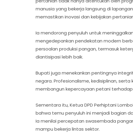
pertanian tidak hanya ditentukan oleh prog
manusia yang bekerja langsung di lapanga
memastikan inovasi dan kebijakan pertanian
Ia mendorong penyuluh untuk meninggalkan p
mengedepankan pendekatan modern berbasi
persoalan produksi pangan, termasuk keter
diantisipasi lebih baik.
Bupati juga menekankan pentingnya integr
negara. Profesionalisme, kedisiplinan, sert
membangun kepercayaan petani terhadap 
Sementara itu, Ketua DPD Perhiptani Lomb
bahwa temu penyuluh ini menjadi bagian dar
Ia menilai percepatan swasembada pangan 
mampu bekerja lintas sektor.