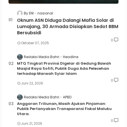
By ENI
nasional
Oknum ASN Diduga Dalangi Mafia Solar di
Lumajang, 30 Armada Disiapkan Sedot BBM
Bersubsidi
0
Oktober 07, 2025
Redaksi Media Bahri
Headline
MTQ Tingkat Provinsi Digelar di Gedung Bawah
Masjid Raya Sofifi, Publik Duga Ada Pelecehan
terhadap Marwah Syiar Islam
0
Juni 22, 2026
Redaksi Media Bahri
APBD
Anggaran Triliunan, Masih Ajukan Pinjaman:
Publik Pertanyakan Transparansi Fiskal Maluku
Utara.
0
Juni 21, 2026