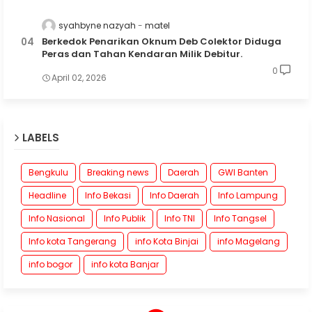
syahbyne nazyah
matel
Berkedok Penarikan Oknum Deb Colektor Diduga
Peras dan Tahan Kendaran Milik Debitur.
0
April 02, 2026
LABELS
Bengkulu
Breaking news
Daerah
GWI Banten
Headline
Info Bekasi
Info Daerah
Info Lampung
Info Nasional
Info Publik
Info TNI
Info Tangsel
Info kota Tangerang
info Kota Binjai
info Magelang
info bogor
info kota Banjar