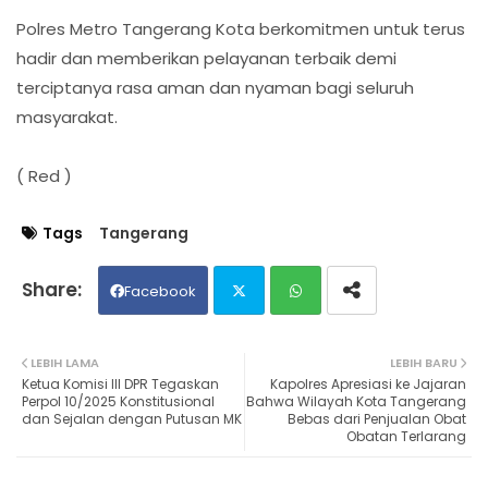
Polres Metro Tangerang Kota berkomitmen untuk terus
hadir dan memberikan pelayanan terbaik demi
terciptanya rasa aman dan nyaman bagi seluruh
masyarakat.
( Red )
Tags
Tangerang
Facebook
Twit
Wh
LEBIH LAMA
LEBIH BARU
Ketua Komisi III DPR Tegaskan
Kapolres Apresiasi ke Jajaran
ter
ats
Perpol 10/2025 Konstitusional
Bahwa Wilayah Kota Tangerang
dan Sejalan dengan Putusan MK
Bebas dari Penjualan Obat
Obatan Terlarang
ap
p