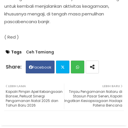
untuk kembali menjalankan aktivitas keagamaan,
khususnya mengaji, di tengah masa pemulihan
pascabencana banjir.
( Red )
Tags
Ceh Tamiang
Facebook
Twit
Wh
LEBIH LAMA
LEBIH BARU
Kapolri Pimpin Apel Kebangsaan
Tinjau Pengamanan Nataru di
ter
ats
Banser, Perkuat Sinergi
Stasiun Pasar Senen, Kapolri
Pengamanan Natal 2025 dan
Ingatkan Kesiapsiagaan Hadapi
Tahun Baru 2026
Potensi Bencana
ap
p