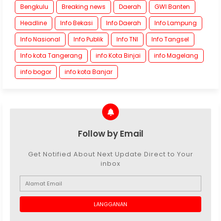
Bengkulu
Breaking news
Daerah
GWI Banten
Headline
Info Bekasi
Info Daerah
Info Lampung
Info Nasional
Info Publik
Info TNI
Info Tangsel
Info kota Tangerang
info Kota Binjai
info Magelang
info bogor
info kota Banjar
Follow by Email
Get Notified About Next Update Direct to Your
inbox