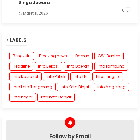
Singa Jawara
0
Maret 11, 2026
LABELS
Bengkulu
Breaking news
Daerah
GWI Banten
Headline
Info Bekasi
Info Daerah
Info Lampung
Info Nasional
Info Publik
Info TNI
Info Tangsel
Info kota Tangerang
info Kota Binjai
info Magelang
info bogor
info kota Banjar
Follow by Email