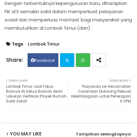
Dengan terbentuknya kepengurusan baru, diharapkan
FIK LKS semakin solid dalam memperkuat pelayanan
sosial dan memperluas manfaat bagi masyarakat yang
membutuhkan di Lombok Timur.(dan)
Tags
Lombok Timur
Facebook
Twit
Wh
LEBIH LAMA
LEBIH BARU
Lombok Timur Jadi Fokus
Posyandu se-Kecamatan
ter
ats
Baznas RI, Ketua Baznas Akan
Ciwandan Didorong Perkuat
Lakukan Verifikasi Proyek Rumah
Kelembagaan untuk Penerapan
Sakit Zakat
6 SPM
ap
p
YOU MAY LIKE
Tampilkan selengkapnya