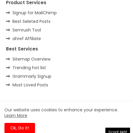
Product Services
Signup for MailChimp
Best Seleted Posts
Semrush Tool
ahref Affiliate
Best Services
Sitemap Overview
Trending hot list
Grammarly Signup
Most Loved Posts
Home
About
Contact us
Privacy Policy
Our website uses cookies to enhance your experience.
Learn More
All Right Reserved Copyright ©
Ok, Go it!
Script Aktif