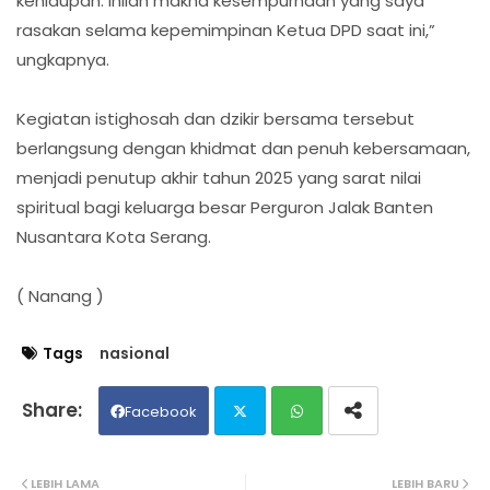
kehidupan. Inilah makna kesempurnaan yang saya
rasakan selama kepemimpinan Ketua DPD saat ini,”
ungkapnya.
Kegiatan istighosah dan dzikir bersama tersebut
berlangsung dengan khidmat dan penuh kebersamaan,
menjadi penutup akhir tahun 2025 yang sarat nilai
spiritual bagi keluarga besar Perguron Jalak Banten
Nusantara Kota Serang.
( Nanang )
Tags
nasional
Facebook
Twit
Wh
LEBIH LAMA
LEBIH BARU