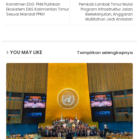
Komitmen ESG: PHM Pulihkan
Pemkab Lombok Timur Mulai
ter
ats
Ekosistem DAS Kalimantan Timur
Program Infrastruktur Jalan
Sesuai Mandat PPKH
Berkelanjutan, Anggaran
Multitahun Jadi Andalan
ap
p
YOU MAY LIKE
Tampilkan selengkapnya