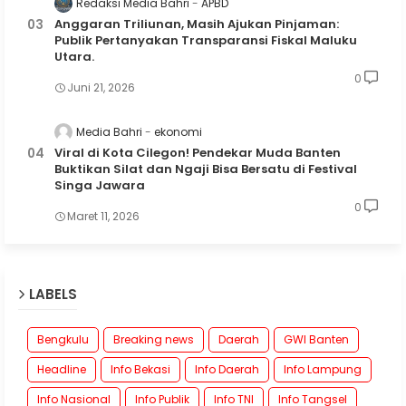
Redaksi Media Bahri
APBD
Anggaran Triliunan, Masih Ajukan Pinjaman:
Publik Pertanyakan Transparansi Fiskal Maluku
Utara.
0
Juni 21, 2026
Media Bahri
ekonomi
Viral di Kota Cilegon! Pendekar Muda Banten
Buktikan Silat dan Ngaji Bisa Bersatu di Festival
Singa Jawara
0
Maret 11, 2026
LABELS
Bengkulu
Breaking news
Daerah
GWI Banten
Headline
Info Bekasi
Info Daerah
Info Lampung
Info Nasional
Info Publik
Info TNI
Info Tangsel