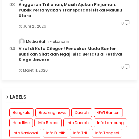
Anggaran Triliunan, Masih Ajukan Pinjaman:
Publik Pertanyakan Transparansi Fiskal Maluku
Utara.
0
Juni 21, 2026
Media Bahri
ekonomi
Viral di Kota Cilegon! Pendekar Muda Banten
Buktikan Silat dan Ngaji Bisa Bersatu di Festival
Singa Jawara
0
Maret 11, 2026
LABELS
Bengkulu
Breaking news
Daerah
GWI Banten
Headline
Info Bekasi
Info Daerah
Info Lampung
Info Nasional
Info Publik
Info TNI
Info Tangsel