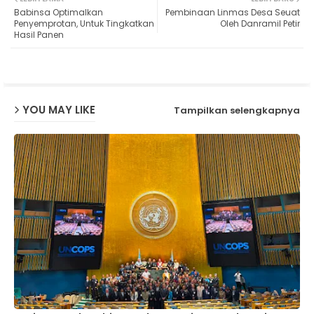
Babinsa Optimalkan
Pembinaan Linmas Desa Seuat
ter
ats
Penyemprotan, Untuk Tingkatkan
Oleh Danramil Petir
Hasil Panen
ap
p
YOU MAY LIKE
Tampilkan selengkapnya