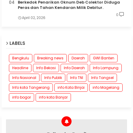
Berkedok Penarikan Oknum Deb Colektor Diduga
Peras dan Tahan Kendaran Milik Debitur.
0
April 02, 2026
LABELS
Bengkulu
Breaking news
Daerah
GWI Banten
Headline
Info Bekasi
Info Daerah
Info Lampung
Info Nasional
Info Publik
Info TNI
Info Tangsel
Info kota Tangerang
info Kota Binjai
info Magelang
info bogor
info kota Banjar