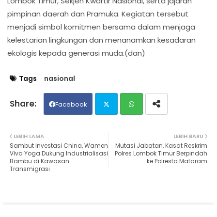
Lombok Timur, Sekjen Kwartir Nasional, serta jajaran
pimpinan daerah dan Pramuka. Kegiatan tersebut
menjadi simbol komitmen bersama dalam menjaga
kelestarian lingkungan dan menanamkan kesadaran
ekologis kepada generasi muda.(dan)
Tags
nasional
Facebook
Twit
Wh
LEBIH LAMA
LEBIH BARU
Sambut Investasi China, Wamen
Mutasi Jabatan, Kasat Reskrim
ter
ats
Viva Yoga Dukung Industrialisasi
Polres Lombok Timur Berpindah
Bambu di Kawasan
ke Polresta Mataram
Transmigrasi
ap
p