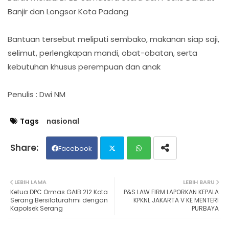
Banjir dan Longsor Kota Padang
Bantuan tersebut meliputi sembako, makanan siap saji,
selimut, perlengkapan mandi, obat-obatan, serta
kebutuhan khusus perempuan dan anak
Penulis : Dwi NM
Tags
nasional
Facebook
Twit
Wh
LEBIH LAMA
LEBIH BARU
Ketua DPC Ormas GAIB 212 Kota
P&S LAW FIRM LAPORKAN KEPALA
ter
ats
Serang Bersilaturahmi dengan
KPKNL JAKARTA V KE MENTERI
Kapolsek Serang
PURBAYA
ap