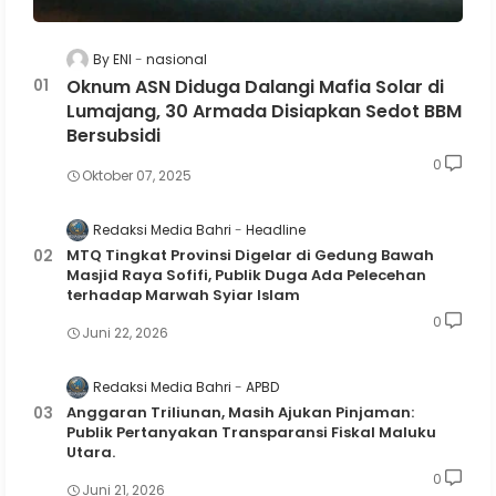
By ENI
nasional
Oknum ASN Diduga Dalangi Mafia Solar di
Lumajang, 30 Armada Disiapkan Sedot BBM
Bersubsidi
0
Oktober 07, 2025
Redaksi Media Bahri
Headline
MTQ Tingkat Provinsi Digelar di Gedung Bawah
Masjid Raya Sofifi, Publik Duga Ada Pelecehan
terhadap Marwah Syiar Islam
0
Juni 22, 2026
Redaksi Media Bahri
APBD
Anggaran Triliunan, Masih Ajukan Pinjaman:
Publik Pertanyakan Transparansi Fiskal Maluku
Utara.
0
Juni 21, 2026