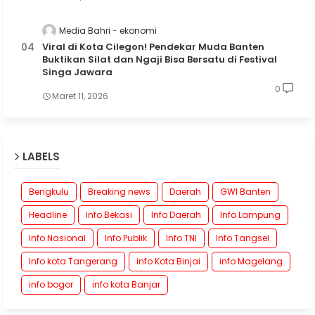
Media Bahri
ekonomi
Viral di Kota Cilegon! Pendekar Muda Banten
Buktikan Silat dan Ngaji Bisa Bersatu di Festival
Singa Jawara
0
Maret 11, 2026
LABELS
Bengkulu
Breaking news
Daerah
GWI Banten
Headline
Info Bekasi
Info Daerah
Info Lampung
Info Nasional
Info Publik
Info TNI
Info Tangsel
Info kota Tangerang
info Kota Binjai
info Magelang
info bogor
info kota Banjar