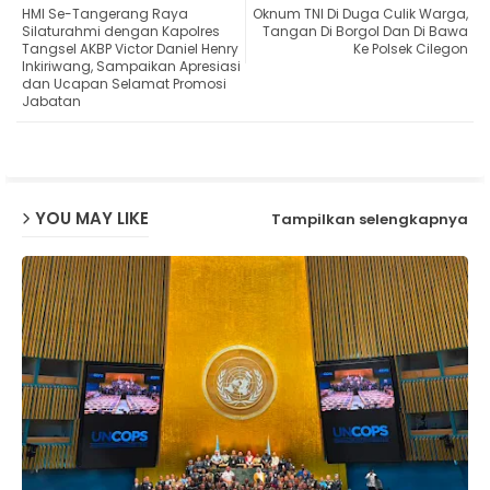
HMI Se-Tangerang Raya
Oknum TNI Di Duga Culik Warga,
ter
ats
Silaturahmi dengan Kapolres
Tangan Di Borgol Dan Di Bawa
Tangsel AKBP Victor Daniel Henry
Ke Polsek Cilegon
Inkiriwang, Sampaikan Apresiasi
ap
dan Ucapan Selamat Promosi
Jabatan
p
YOU MAY LIKE
Tampilkan selengkapnya