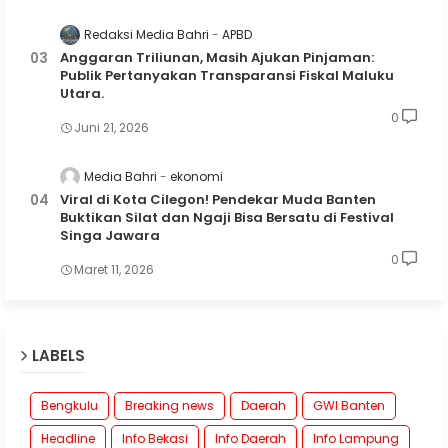
Redaksi Media Bahri
APBD
Anggaran Triliunan, Masih Ajukan Pinjaman:
Publik Pertanyakan Transparansi Fiskal Maluku
Utara.
0
Juni 21, 2026
Media Bahri
ekonomi
Viral di Kota Cilegon! Pendekar Muda Banten
Buktikan Silat dan Ngaji Bisa Bersatu di Festival
Singa Jawara
0
Maret 11, 2026
LABELS
Bengkulu
Breaking news
Daerah
GWI Banten
Headline
Info Bekasi
Info Daerah
Info Lampung