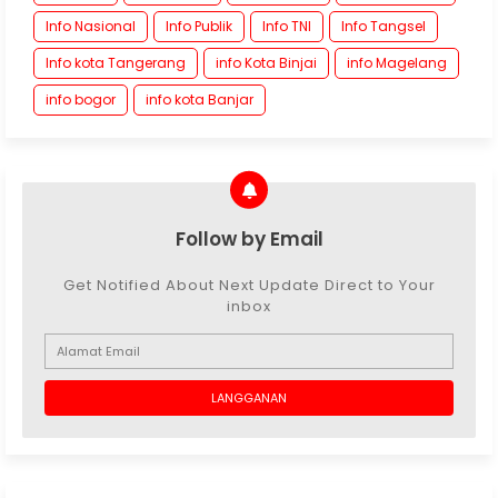
Info Nasional
Info Publik
Info TNI
Info Tangsel
Info kota Tangerang
info Kota Binjai
info Magelang
info bogor
info kota Banjar
Follow by Email
Get Notified About Next Update Direct to Your
inbox