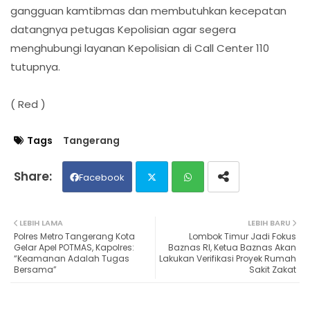
gangguan kamtibmas dan membutuhkan kecepatan
datangnya petugas Kepolisian agar segera
menghubungi layanan Kepolisian di Call Center 110
tutupnya.
( Red )
Tags
Tangerang
Facebook
Twit
Wh
LEBIH LAMA
LEBIH BARU
Polres Metro Tangerang Kota
Lombok Timur Jadi Fokus
ter
ats
Gelar Apel POTMAS, Kapolres:
Baznas RI, Ketua Baznas Akan
“Keamanan Adalah Tugas
Lakukan Verifikasi Proyek Rumah
Bersama”
Sakit Zakat
ap
p