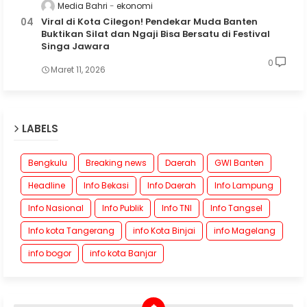
Media Bahri
ekonomi
Viral di Kota Cilegon! Pendekar Muda Banten
Buktikan Silat dan Ngaji Bisa Bersatu di Festival
Singa Jawara
0
Maret 11, 2026
LABELS
Bengkulu
Breaking news
Daerah
GWI Banten
Headline
Info Bekasi
Info Daerah
Info Lampung
Info Nasional
Info Publik
Info TNI
Info Tangsel
Info kota Tangerang
info Kota Binjai
info Magelang
info bogor
info kota Banjar