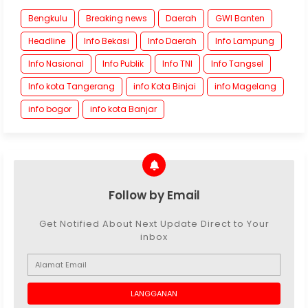
Bengkulu
Breaking news
Daerah
GWI Banten
Headline
Info Bekasi
Info Daerah
Info Lampung
Info Nasional
Info Publik
Info TNI
Info Tangsel
Info kota Tangerang
info Kota Binjai
info Magelang
info bogor
info kota Banjar
Follow by Email
Get Notified About Next Update Direct to Your
inbox