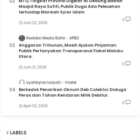
MTQ Tingkat Provinsi Digelar di Gedung Bawah
Masjid Raya Sofifi, Publik Duga Ada Pelecehan
terhadap Marwah Syiar Islam
0
Juni 22, 2026
Redaksi Media Bahri
APBD
Anggaran Triliunan, Masih Ajukan Pinjaman:
Publik Pertanyakan Transparansi Fiskal Maluku
Utara.
0
Juni 21, 2026
syahbyne nazyah
matel
Berkedok Penarikan Oknum Deb Colektor Diduga
Peras dan Tahan Kendaran Milik Debitur.
0
April 02, 2026
LABELS