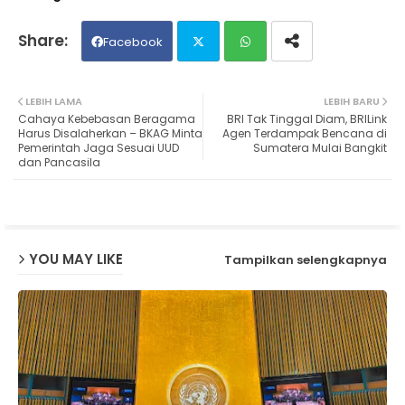
Facebook
Twit
Wh
LEBIH LAMA
LEBIH BARU
Cahaya Kebebasan Beragama
BRI Tak Tinggal Diam, BRILink
ter
ats
Harus Disalaherkan – BKAG Minta
Agen Terdampak Bencana di
Pemerintah Jaga Sesuai UUD
Sumatera Mulai Bangkit
dan Pancasila
ap
p
YOU MAY LIKE
Tampilkan selengkapnya