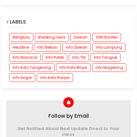
LABELS
Bengkulu
Breaking news
Daerah
GWI Banten
Headline
Info Bekasi
Info Daerah
Info Lampung
Info Nasional
Info Publik
Info TNI
Info Tangsel
Info kota Tangerang
info Kota Binjai
info Magelang
info bogor
info kota Banjar
Follow by Email
Get Notified About Next Update Direct to Your
inbox