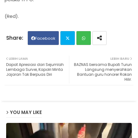
(Red).
Facebook
Twit
Wh
LEBIH LAMA
LEBIH BARU
Dapat Apresiasi dari Sejumlah
BAZNAS bersama Bupati Turun
ter
ats
Lembaga Survei, Kapolri Minta
Langsung menyerahkan
Jajaran Tak Berpuas Diri
Bantuan guru honorer Rokan
Hilir.
ap
p
YOU MAY LIKE