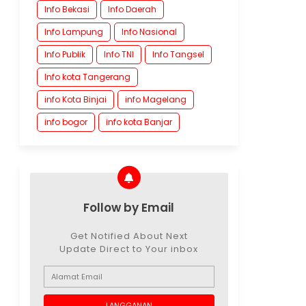
Info Bekasi
Info Daerah
Info Lampung
Info Nasional
Info Publik
Info TNI
Info Tangsel
Info kota Tangerang
info Kota Binjai
info Magelang
info bogor
info kota Banjar
Follow by Email
Get Notified About Next
Update Direct to Your inbox