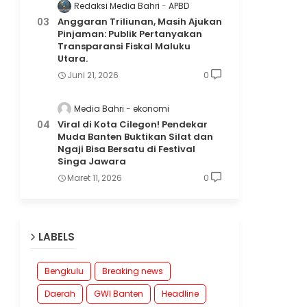
Redaksi Media Bahri
APBD
Anggaran Triliunan, Masih Ajukan
Pinjaman: Publik Pertanyakan
Transparansi Fiskal Maluku
Utara.
Juni 21, 2026
0
Media Bahri
ekonomi
Viral di Kota Cilegon! Pendekar
Muda Banten Buktikan Silat dan
Ngaji Bisa Bersatu di Festival
Singa Jawara
Maret 11, 2026
0
LABELS
Bengkulu
Breaking news
Daerah
GWI Banten
Headline