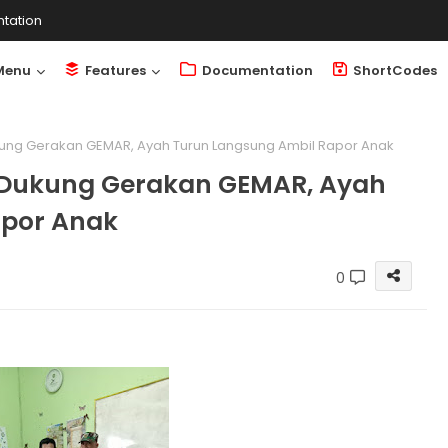
tation
Menu
Features
Documentation
ShortCodes
ung Gerakan GEMAR, Ayah Turun Langsung Ambil Rapor Anak
 Dukung Gerakan GEMAR, Ayah
apor Anak
0