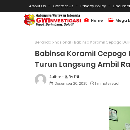
About Us
Contact Us
Privacy Policy
Documen
Home
Mega 
Beranda
nasional
Babinsa Koramil Cepogo Duk
Babinsa Koramil Cepogo
Turun Langsung Ambil R
By ENI
Desember 20, 2025
1 minute read