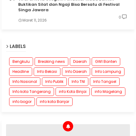
Buktikan Silat dan Ngaji Bisa Bersatu di Festival
Singa Jawara
0
Maret 11, 2026
LABELS
Bengkulu
Breaking news
Daerah
GWI Banten
Headline
Info Bekasi
Info Daerah
Info Lampung
Info Nasional
Info Publik
Info TNI
Info Tangsel
Info kota Tangerang
info Kota Binjai
info Magelang
info bogor
info kota Banjar