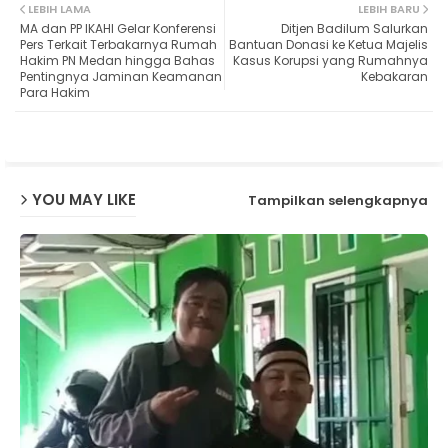
LEBIH LAMA
LEBIH BARU
MA dan PP IKAHI Gelar Konferensi
Ditjen Badilum Salurkan
ter
ats
Pers Terkait Terbakarnya Rumah
Bantuan Donasi ke Ketua Majelis
Hakim PN Medan hingga Bahas
Kasus Korupsi yang Rumahnya
Pentingnya Jaminan Keamanan
Kebakaran
ap
Para Hakim
p
YOU MAY LIKE
Tampilkan selengkapnya