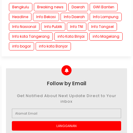
Bengkulu
Breaking news
Daerah
GWI Banten
Headline
Info Bekasi
Info Daerah
Info Lampung
Info Nasional
Info Publik
Info TNI
Info Tangsel
Info kota Tangerang
info Kota Binjai
info Magelang
info bogor
info kota Banjar
Follow by Email
Get Notified About Next Update Direct to Your
inbox