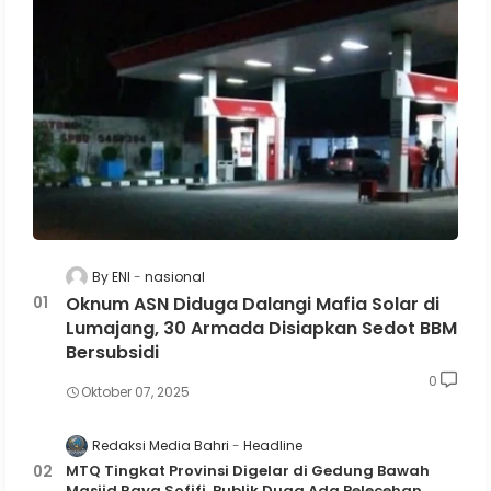
By ENI
nasional
Oknum ASN Diduga Dalangi Mafia Solar di
Lumajang, 30 Armada Disiapkan Sedot BBM
Bersubsidi
0
Oktober 07, 2025
Redaksi Media Bahri
Headline
MTQ Tingkat Provinsi Digelar di Gedung Bawah
Masjid Raya Sofifi, Publik Duga Ada Pelecehan