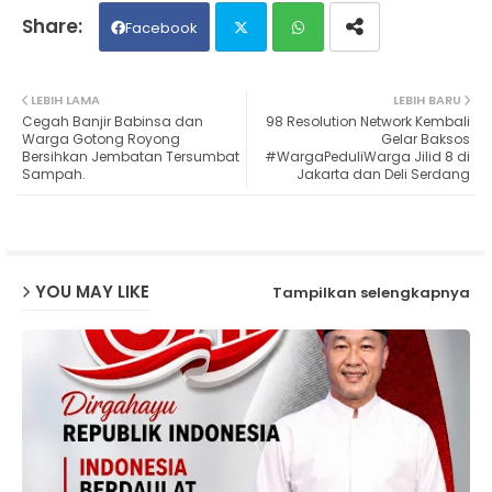
Facebook
Twit
Wh
LEBIH LAMA
LEBIH BARU
Cegah Banjir Babinsa dan
98 Resolution Network Kembali
ter
ats
Warga Gotong Royong
Gelar Baksos
Bersihkan Jembatan Tersumbat
#WargaPeduliWarga Jilid 8 di
Sampah.
Jakarta dan Deli Serdang
ap
p
YOU MAY LIKE
Tampilkan selengkapnya