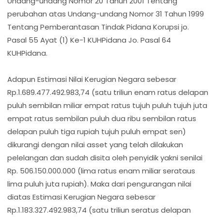
Undang-undang Nomor 20 Tahun 2001 Tentang
perubahan atas Undang-undang Nomor 31 Tahun 1999
Tentang Pemberantasan Tindak Pidana Korupsi jo.
Pasal 55 Ayat (1) Ke-1 KUHPidana Jo. Pasal 64
KUHPidana.
Adapun Estimasi Nilai Kerugian Negara sebesar
Rp.1.689.477.492.983,74 (satu triliun enam ratus delapan
puluh sembilan miliar empat ratus tujuh puluh tujuh juta
empat ratus sembilan puluh dua ribu sembilan ratus
delapan puluh tiga rupiah tujuh puluh empat sen)
dikurangi dengan nilai asset yang telah dilakukan
pelelangan dan sudah disita oleh penyidik yakni senilai
Rp. 506.150.000.000 (lima ratus enam miliar serataus
lima puluh juta rupiah). Maka dari pengurangan nilai
diatas Estimasi Kerugian Negara sebesar
Rp.1.183.327.492.983,74 (satu triliun seratus delapan