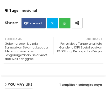
Tags
nasional
Facebook
Twit
Wh
LEBIH LAMA
LEBIH BARU
Gubernur Aceh Muzakir
Polres Metro Tangerang Kota
ter
ats
Sampaikan Selamat kepada
Gandeng KNPI Sosialisasikan
Tito Karnavian atas
P4GN bagi Remaja dan Pelajar
Penganugerahan Gelar Adat
ap
dari Wali Nanggroe
p
YOU MAY LIKE
Tampilkan selengkapnya