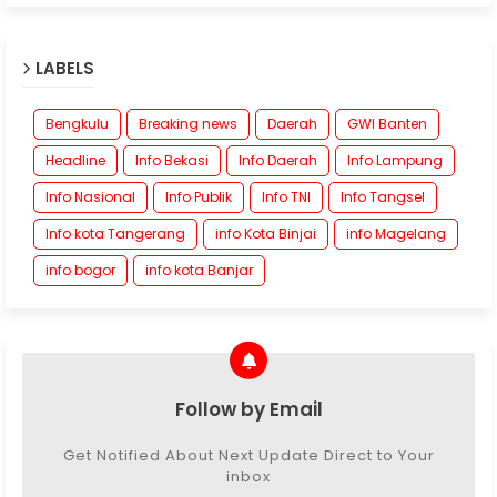
LABELS
Bengkulu
Breaking news
Daerah
GWI Banten
Headline
Info Bekasi
Info Daerah
Info Lampung
Info Nasional
Info Publik
Info TNI
Info Tangsel
Info kota Tangerang
info Kota Binjai
info Magelang
info bogor
info kota Banjar
Follow by Email
Get Notified About Next Update Direct to Your
inbox