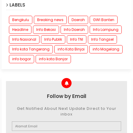
LABELS
Bengkulu
Breaking news
Daerah
GWI Banten
Headline
Info Bekasi
Info Daerah
Info Lampung
Info Nasional
Info Publik
Info TNI
Info Tangsel
Info kota Tangerang
info Kota Binjai
info Magelang
info bogor
info kota Banjar
Follow by Email
Get Notified About Next Update Direct to Your
inbox