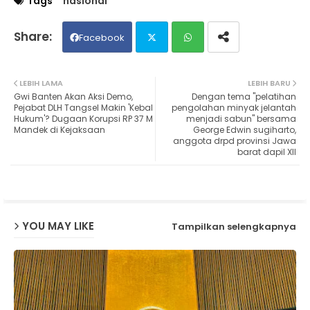
Tags
nasional
Facebook
Twit
Wh
LEBIH LAMA
LEBIH BARU
Gwi Banten Akan Aksi Demo,
Dengan tema "pelatihan
ter
ats
Pejabat DLH Tangsel Makin 'Kebal
pengolahan minyak jelantah
Hukum'? Dugaan Korupsi RP 37 M
menjadi sabun" bersama
Mandek di Kejaksaan
George Edwin sugiharto,
ap
anggota drpd provinsi Jawa
barat dapil Xll
p
YOU MAY LIKE
Tampilkan selengkapnya