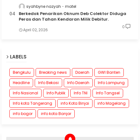
syahbyne nazyah
matel
Berkedok Penarikan Oknum Deb Colektor Diduga
Peras dan Tahan Kendaran Milik Debitur.
0
April 02, 2026
LABELS
Bengkulu
Breaking news
Daerah
GWI Banten
Headline
Info Bekasi
Info Daerah
Info Lampung
Info Nasional
Info Publik
Info TNI
Info Tangsel
Info kota Tangerang
info Kota Binjai
info Magelang
info bogor
info kota Banjar