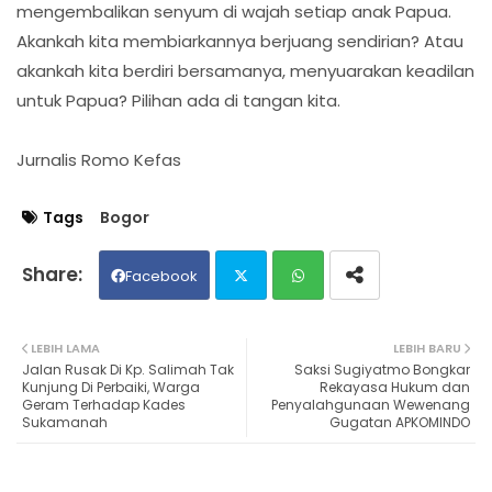
mengembalikan senyum di wajah setiap anak Papua.
Akankah kita membiarkannya berjuang sendirian? Atau
akankah kita berdiri bersamanya, menyuarakan keadilan
untuk Papua? Pilihan ada di tangan kita.
Jurnalis Romo Kefas
Tags
Bogor
Facebook
Twit
Wh
LEBIH LAMA
LEBIH BARU
Jalan Rusak Di Kp. Salimah Tak
Saksi Sugiyatmo Bongkar
ter
ats
Kunjung Di Perbaiki, Warga
Rekayasa Hukum dan
Geram Terhadap Kades
Penyalahgunaan Wewenang
Sukamanah
Gugatan APKOMINDO
ap
p