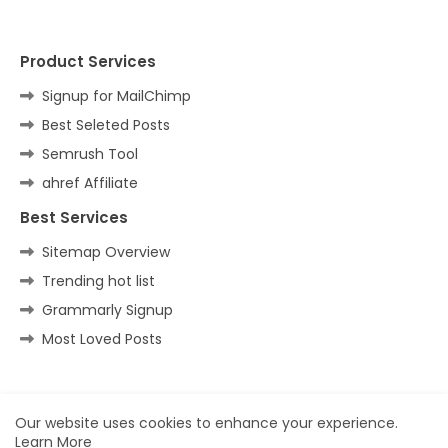
Product Services
Signup for MailChimp
Best Seleted Posts
Semrush Tool
ahref Affiliate
Best Services
Sitemap Overview
Trending hot list
Grammarly Signup
Most Loved Posts
Home
About
Contact us
Privacy Policy
Our website uses cookies to enhance your experience.
Learn More
All Right Reserved Copyright ©