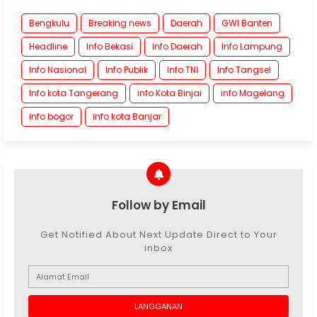
Bengkulu
Breaking news
Daerah
GWI Banten
Headline
Info Bekasi
Info Daerah
Info Lampung
Info Nasional
Info Publik
Info TNI
Info Tangsel
Info kota Tangerang
info Kota Binjai
info Magelang
info bogor
info kota Banjar
Follow by Email
Get Notified About Next Update Direct to Your
inbox