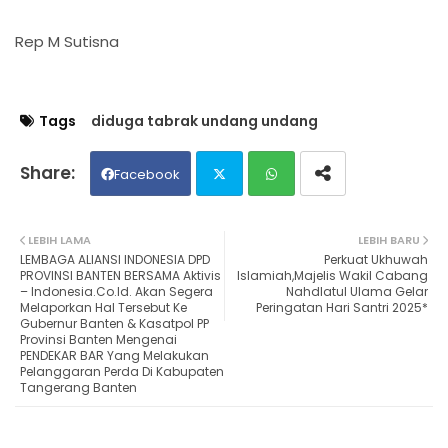
Rep M Sutisna
Tags
diduga tabrak undang undang
Facebook
Twit
Wh
LEBIH LAMA
LEBIH BARU
LEMBAGA ALIANSI INDONESIA DPD
Perkuat Ukhuwah
ter
ats
PROVINSI BANTEN BERSAMA Aktivis
Islamiah,Majelis Wakil Cabang
– Indonesia.Co.Id. Akan Segera
Nahdlatul Ulama Gelar
Melaporkan Hal Tersebut Ke
Peringatan Hari Santri 2025*
ap
Gubernur Banten & Kasatpol PP
Provinsi Banten Mengenai
p
PENDEKAR BAR Yang Melakukan
Pelanggaran Perda Di Kabupaten
Tangerang Banten