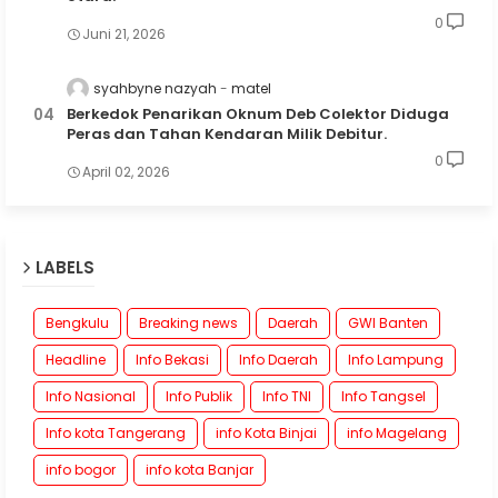
0
Juni 21, 2026
syahbyne nazyah
matel
Berkedok Penarikan Oknum Deb Colektor Diduga
Peras dan Tahan Kendaran Milik Debitur.
0
April 02, 2026
LABELS
Bengkulu
Breaking news
Daerah
GWI Banten
Headline
Info Bekasi
Info Daerah
Info Lampung
Info Nasional
Info Publik
Info TNI
Info Tangsel
Info kota Tangerang
info Kota Binjai
info Magelang
info bogor
info kota Banjar