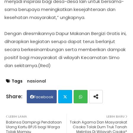
menjadi inspirasi bagi desa-desa lain untuk bersama-
sama berupaya meningkatkan kesejahteraan dan
kesehatan masyarakat,” ungkapnya.
Dengan diresmikannya Dapur Makanan Bergizi Gratis ini,
diharapkan kegiatan serupa dapat terus berlanjut
secara berkesinambungan serta memberikan dampak
positif bagi masyarakat di wilayah Kecamatan Simo
dan sekitarnya.(Red)
Tags
nasional
Facebook
Twit
Wh
LEBIH LAMA
LEBIH BARU
Babinsa Dampingi Pendataan
Tokoh Agama Dan Masyarakat
ter
ats
Ulang Kartu BPJS bagi Warga
Cisoka Tolak Dum Truk Tanah
Tidak Mampu
Melintas Di Wilayah Cisoka*