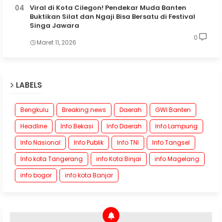
Viral di Kota Cilegon! Pendekar Muda Banten
Buktikan Silat dan Ngaji Bisa Bersatu di Festival
Singa Jawara
0
Maret 11, 2026
LABELS
Bengkulu
Breaking news
Daerah
GWI Banten
Headline
Info Bekasi
Info Daerah
Info Lampung
Info Nasional
Info Publik
Info TNI
Info Tangsel
Info kota Tangerang
info Kota Binjai
info Magelang
info bogor
info kota Banjar