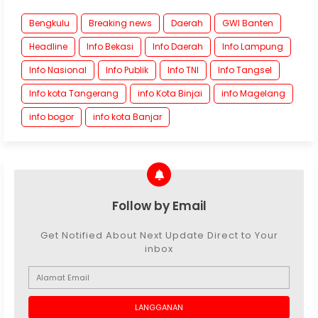
Bengkulu
Breaking news
Daerah
GWI Banten
Headline
Info Bekasi
Info Daerah
Info Lampung
Info Nasional
Info Publik
Info TNI
Info Tangsel
Info kota Tangerang
info Kota Binjai
info Magelang
info bogor
info kota Banjar
Follow by Email
Get Notified About Next Update Direct to Your
inbox