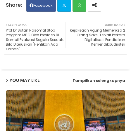
Facebook
Twit
Wh
LEBIH LAMA
LEBIH BARU
Prof Dr Sutan Nasomal Stop
Kejaksaan Agung Memeriksa 2
ter
ats
Program MBG Oleh Presiden RI
Orang Saksi Terkait Perkara
Sambil Evaluasi Segala Sesuatu
Digitalisasi Pendidikan
Bila Diteruskan "Hentikan Ada
Kemendikbudristek
ap
Korban"
p
YOU MAY LIKE
Tampilkan selengkapnya