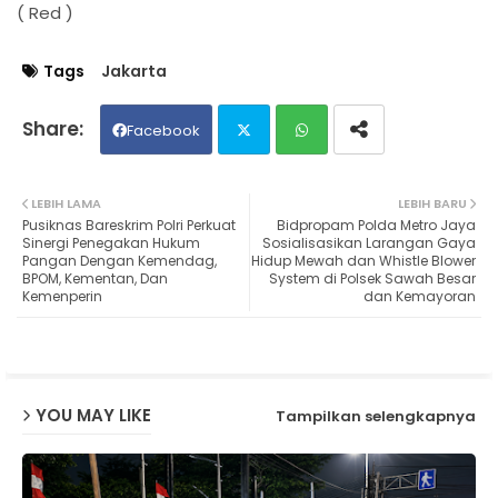
( Red )
Tags
Jakarta
Facebook
Twit
Wh
LEBIH LAMA
LEBIH BARU
Pusiknas Bareskrim Polri Perkuat
Bidpropam Polda Metro Jaya
ter
ats
Sinergi Penegakan Hukum
Sosialisasikan Larangan Gaya
Pangan Dengan Kemendag,
Hidup Mewah dan Whistle Blower
BPOM, Kementan, Dan
System di Polsek Sawah Besar
ap
Kemenperin
dan Kemayoran
p
YOU MAY LIKE
Tampilkan selengkapnya