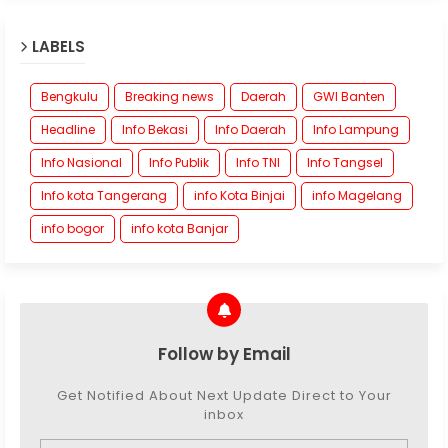
LABELS
Bengkulu
Breaking news
Daerah
GWI Banten
Headline
Info Bekasi
Info Daerah
Info Lampung
Info Nasional
Info Publik
Info TNI
Info Tangsel
Info kota Tangerang
info Kota Binjai
info Magelang
info bogor
info kota Banjar
Follow by Email
Get Notified About Next Update Direct to Your
inbox