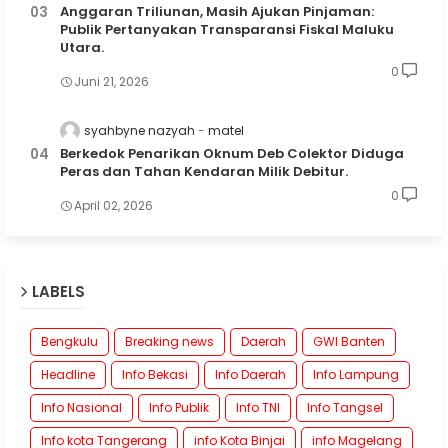
Anggaran Triliunan, Masih Ajukan Pinjaman:
Publik Pertanyakan Transparansi Fiskal Maluku
Utara.
0
Juni 21, 2026
syahbyne nazyah
matel
Berkedok Penarikan Oknum Deb Colektor Diduga
Peras dan Tahan Kendaran Milik Debitur.
0
April 02, 2026
LABELS
Bengkulu
Breaking news
Daerah
GWI Banten
Headline
Info Bekasi
Info Daerah
Info Lampung
Info Nasional
Info Publik
Info TNI
Info Tangsel
Info kota Tangerang
info Kota Binjai
info Magelang