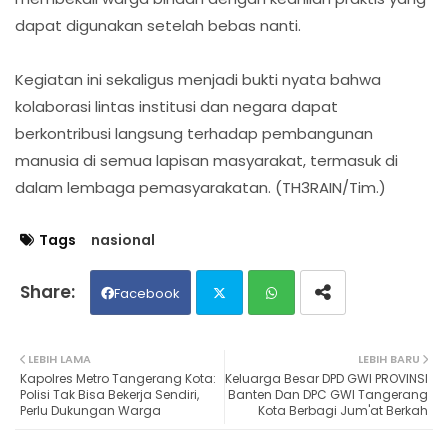
dapat digunakan setelah bebas nanti.
Kegiatan ini sekaligus menjadi bukti nyata bahwa
kolaborasi lintas institusi dan negara dapat
berkontribusi langsung terhadap pembangunan
manusia di semua lapisan masyarakat, termasuk di
dalam lembaga pemasyarakatan. (TH3RAIN/Tim.)
Tags
nasional
Facebook
Twit
Wh
LEBIH LAMA
LEBIH BARU
Kapolres Metro Tangerang Kota:
Keluarga Besar DPD GWI PROVINSI
ter
ats
Polisi Tak Bisa Bekerja Sendiri,
Banten Dan DPC GWI Tangerang
Perlu Dukungan Warga
Kota Berbagi Jum'at Berkah
ap