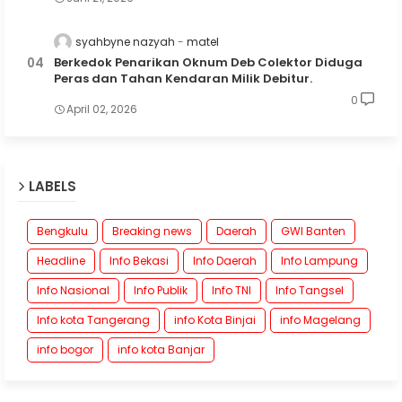
syahbyne nazyah
matel
Berkedok Penarikan Oknum Deb Colektor Diduga
Peras dan Tahan Kendaran Milik Debitur.
0
April 02, 2026
LABELS
Bengkulu
Breaking news
Daerah
GWI Banten
Headline
Info Bekasi
Info Daerah
Info Lampung
Info Nasional
Info Publik
Info TNI
Info Tangsel
Info kota Tangerang
info Kota Binjai
info Magelang
info bogor
info kota Banjar