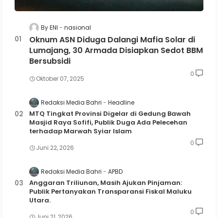
By ENI
nasional
Oknum ASN Diduga Dalangi Mafia Solar di
Lumajang, 30 Armada Disiapkan Sedot BBM
Bersubsidi
0
Oktober 07, 2025
Redaksi Media Bahri
Headline
MTQ Tingkat Provinsi Digelar di Gedung Bawah
Masjid Raya Sofifi, Publik Duga Ada Pelecehan
terhadap Marwah Syiar Islam
0
Juni 22, 2026
Redaksi Media Bahri
APBD
Anggaran Triliunan, Masih Ajukan Pinjaman:
Publik Pertanyakan Transparansi Fiskal Maluku
Utara.
0
Juni 21, 2026