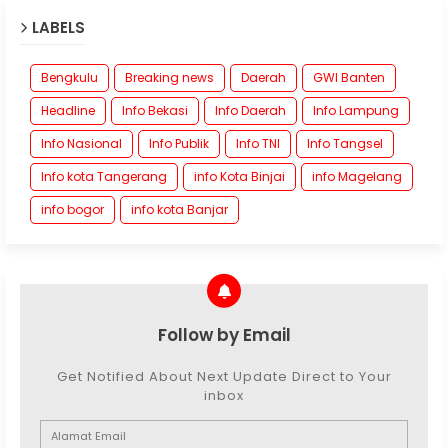
LABELS
Bengkulu
Breaking news
Daerah
GWI Banten
Headline
Info Bekasi
Info Daerah
Info Lampung
Info Nasional
Info Publik
Info TNI
Info Tangsel
Info kota Tangerang
info Kota Binjai
info Magelang
info bogor
info kota Banjar
Follow by Email
Get Notified About Next Update Direct to Your
inbox