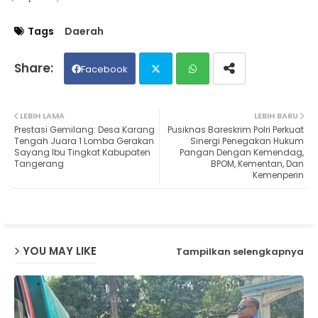
Tags
Daerah
Facebook
Twit
Wh
LEBIH LAMA
LEBIH BARU
Prestasi Gemilang: Desa Karang
Pusiknas Bareskrim Polri Perkuat
ter
ats
Tengah Juara 1 Lomba Gerakan
Sinergi Penegakan Hukum
Sayang Ibu Tingkat Kabupaten
Pangan Dengan Kemendag,
Tangerang
BPOM, Kementan, Dan
ap
Kemenperin
p
YOU MAY LIKE
Tampilkan selengkapnya