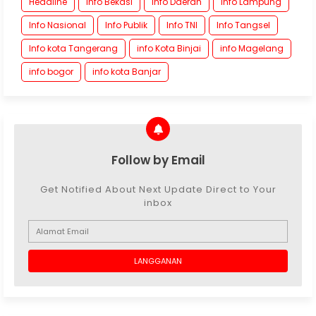
Headline
Info Bekasi
Info Daerah
Info Lampung
Info Nasional
Info Publik
Info TNI
Info Tangsel
Info kota Tangerang
info Kota Binjai
info Magelang
info bogor
info kota Banjar
Follow by Email
Get Notified About Next Update Direct to Your
inbox