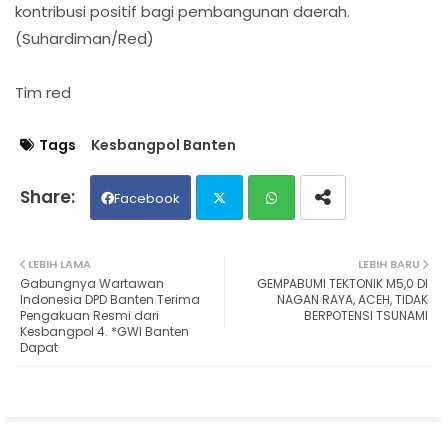
kontribusi positif bagi pembangunan daerah.
(Suhardiman/Red)
Tim red
Tags
Kesbangpol Banten
Facebook
Twit
Wh
LEBIH LAMA
LEBIH BARU
Gabungnya Wartawan
GEMPABUMI TEKTONIK M5,0 DI
ter
ats
Indonesia DPD Banten Terima
NAGAN RAYA, ACEH, TIDAK
Pengakuan Resmi dari
BERPOTENSI TSUNAMI
Kesbangpol 4. *GWI Banten
ap
Dapat
p