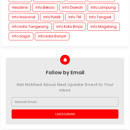
Headline
Info Bekasi
Info Daerah
Info Lampung
Info Nasional
Info Publik
Info TNI
Info Tangsel
Info kota Tangerang
info Kota Binjai
info Magelang
info bogor
info kota Banjar
Follow by Email
Get Notified About Next Update Direct to Your
inbox