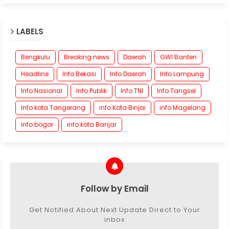
LABELS
Bengkulu
Breaking news
Daerah
GWI Banten
Headline
Info Bekasi
Info Daerah
Info Lampung
Info Nasional
Info Publik
Info TNI
Info Tangsel
Info kota Tangerang
info Kota Binjai
info Magelang
info bogor
info kota Banjar
Follow by Email
Get Notified About Next Update Direct to Your
inbox