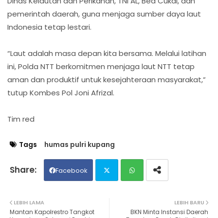
Dinas Kelautan dan Perikanan, TNI AL, Bea Cukai, dan
pemerintah daerah, guna menjaga sumber daya laut
Indonesia tetap lestari.
“Laut adalah masa depan kita bersama. Melalui latihan
ini, Polda NTT berkomitmen menjaga laut NTT tetap
aman dan produktif untuk kesejahteraan masyarakat,”
tutup Kombes Pol Joni Afrizal.
Tim red
Tags
humas pulri kupang
Facebook
Twit
Wh
LEBIH LAMA
LEBIH BARU
Mantan Kapolrestro Tangkot
BKN Minta Instansi Daerah
ter
ats