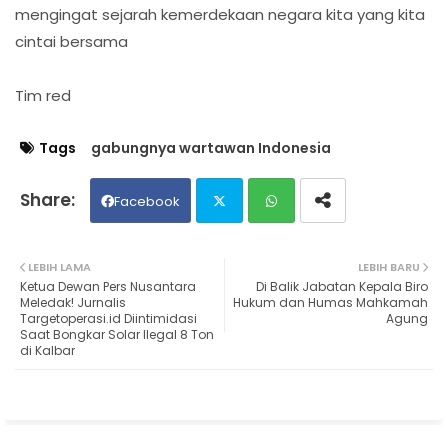
mengingat sejarah kemerdekaan negara kita yang kita
cintai bersama
Tim red
Tags
gabungnya wartawan Indonesia
Facebook
Twit
Wh
LEBIH LAMA
LEBIH BARU
Ketua Dewan Pers Nusantara
Di Balik Jabatan Kepala Biro
ter
ats
Meledak! Jurnalis
Hukum dan Humas Mahkamah
Targetoperasi.id Diintimidasi
Agung
Saat Bongkar Solar Ilegal 8 Ton
ap
di Kalbar
p