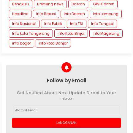
Bengkulu
Breaking news
Daerah
GWI Banten
Headline
Info Bekasi
Info Daerah
Info Lampung
Info Nasional
Info Publik
Info TNI
Info Tangsel
Info kota Tangerang
info Kota Binjai
info Magelang
info bogor
info kota Banjar
Follow by Email
Get Notified About Next Update Direct to Your
inbox