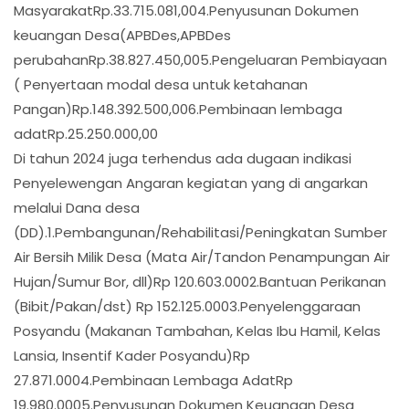
MasyarakatRp.33.715.081,004.Penyusunan Dokumen
keuangan Desa(APBDes,APBDes
perubahanRp.38.827.450,005.Pengeluaran Pembiayaan
( Penyertaan modal desa untuk ketahanan
Pangan)Rp.148.392.500,006.Pembinaan lembaga
adatRp.25.250.000,00
Di tahun 2024 juga terhendus ada dugaan indikasi
Penyelewengan Angaran kegiatan yang di angarkan
melalui Dana desa
(DD).1.Pembangunan/Rehabilitasi/Peningkatan Sumber
Air Bersih Milik Desa (Mata Air/Tandon Penampungan Air
Hujan/Sumur Bor, dll)Rp 120.603.0002.Bantuan Perikanan
(Bibit/Pakan/dst) Rp 152.125.0003.Penyelenggaraan
Posyandu (Makanan Tambahan, Kelas Ibu Hamil, Kelas
Lansia, Insentif Kader Posyandu)Rp
27.871.0004.Pembinaan Lembaga AdatRp
19.980.0005.Penyusunan Dokumen Keuangan Desa