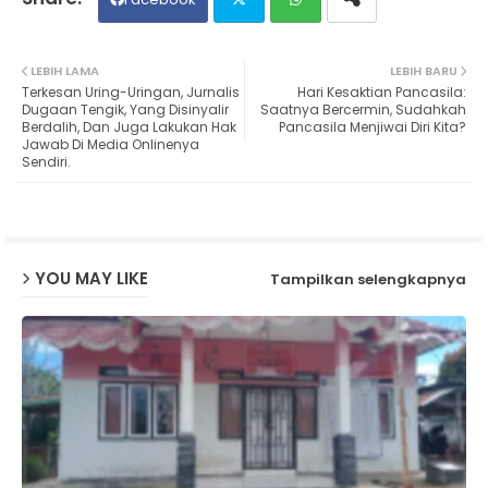
Twit
Wh
LEBIH LAMA
LEBIH BARU
Terkesan Uring-Uringan, Jurnalis
Hari Kesaktian Pancasila:
ter
ats
Dugaan Tengik, Yang Disinyalir
Saatnya Bercermin, Sudahkah
Berdalih, Dan Juga Lakukan Hak
Pancasila Menjiwai Diri Kita?
Jawab Di Media Onlinenya
ap
Sendiri.
p
YOU MAY LIKE
Tampilkan selengkapnya