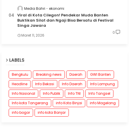
Media Bahri
ekonomi
Viral di Kota Cilegon! Pendekar Muda Banten
Buktikan Silat dan Ngaji Bisa Bersatu di Festival
Singa Jawara
0
Maret 11, 2026
LABELS
Bengkulu
Breaking news
Daerah
GWI Banten
Headline
Info Bekasi
Info Daerah
Info Lampung
Info Nasional
Info Publik
Info TNI
Info Tangsel
Info kota Tangerang
info Kota Binjai
info Magelang
info bogor
info kota Banjar