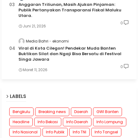
Anggaran Triliunan, Masih Ajukan Pinjaman:
Publik Pertanyakan Transparansi Fiskal Maluku
Utara.
0
Juni 21, 2026
Media Bahri
ekonomi
Viral di Kota Cilegon! Pendekar Muda Banten
Buktikan Silat dan Ngaji Bisa Bersatu di Festival
Singa Jawara
0
Maret 11, 2026
LABELS
Bengkulu
Breaking news
Daerah
GWI Banten
Headline
Info Bekasi
Info Daerah
Info Lampung
Info Nasional
Info Publik
Info TNI
Info Tangsel