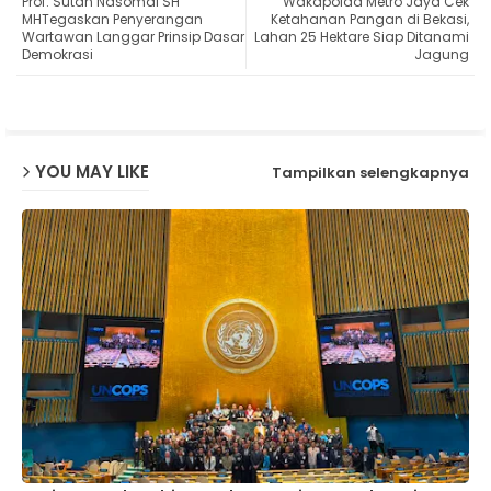
Prof. Sutan Nasomal SH
Wakapolda Metro Jaya Cek
ter
ats
MHTegaskan Penyerangan
Ketahanan Pangan di Bekasi,
Wartawan Langgar Prinsip Dasar
Lahan 25 Hektare Siap Ditanami
Demokrasi
Jagung
ap
p
YOU MAY LIKE
Tampilkan selengkapnya