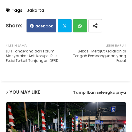
Tags
Jakarta
Facebook
Twit
Wh
LEBIH LAMA
LEBIH BARU
LBH Tangerang dan Forum
Bekasi: Merajut Keadilan di
ter
ats
Masyarakat Anti Korupsi Rilis
Tengah Pembangunan yang
Petisi Terkait Tunjangan DPRD
Pesat
ap
p
YOU MAY LIKE
Tampilkan selengkapnya