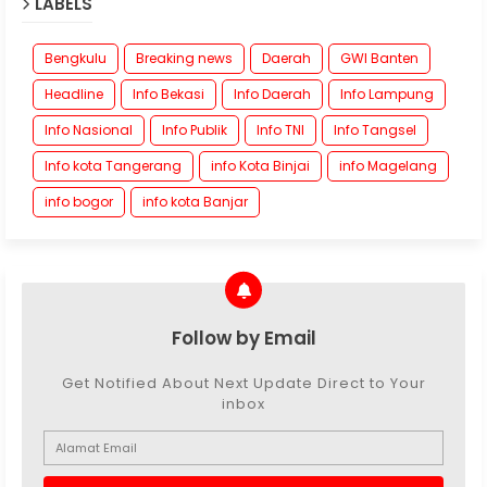
LABELS
Bengkulu
Breaking news
Daerah
GWI Banten
Headline
Info Bekasi
Info Daerah
Info Lampung
Info Nasional
Info Publik
Info TNI
Info Tangsel
Info kota Tangerang
info Kota Binjai
info Magelang
info bogor
info kota Banjar
Follow by Email
Get Notified About Next Update Direct to Your
inbox