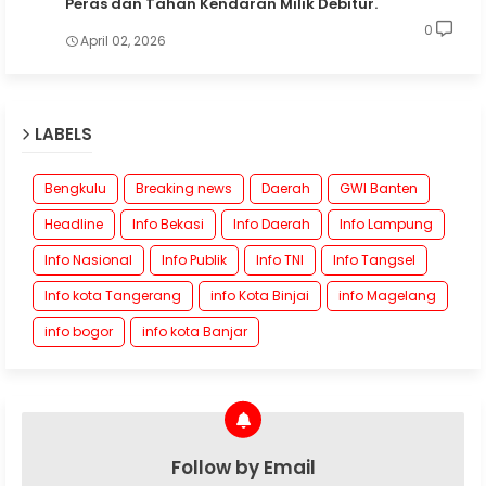
Peras dan Tahan Kendaran Milik Debitur.
0
April 02, 2026
LABELS
Bengkulu
Breaking news
Daerah
GWI Banten
Headline
Info Bekasi
Info Daerah
Info Lampung
Info Nasional
Info Publik
Info TNI
Info Tangsel
Info kota Tangerang
info Kota Binjai
info Magelang
info bogor
info kota Banjar
Follow by Email