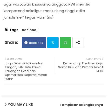
agar wartawan khususnya anggota PWI memiliki
kompetensi sekaligus menjunjung tinggi etika
jurnalisme,” tegas Munir.(rls)
Tags
nasional
Facebook
Twit
Wh
LEBIH LAMA
LEBIH BARU
Jaga Desa di Kalimantan
Kemendagri Fasilitasi Kerja
ter
ats
Tengah, JAM-Intel Kawal
Sama BGN dan Pemda Terkait
Keuangan Desa dan
MBG
Optimalisasi Koperasi Merah
ap
Putih*
p
YOU MAY LIKE
Tampilkan selengkapnya