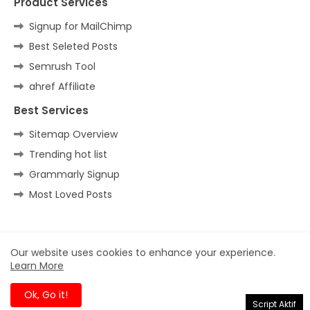
Product Services
Signup for MailChimp
Best Seleted Posts
Semrush Tool
ahref Affiliate
Best Services
Sitemap Overview
Trending hot list
Grammarly Signup
Most Loved Posts
Home
About
Contact us
Privacy Policy
Our website uses cookies to enhance your experience.
Learn More
All Right Reserved Copyright ©
Ok, Go it!
Script Aktif