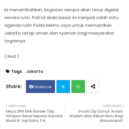
Ia menambahkan, kegiatan serupa akan terus digelar
secara rutin. Patroli skala besar ini menjadi salah satu
agenda rutin Polda Metro Jaya untuk memastikan
Jakarta tetap aman dan nyaman bagi masyarakat.
tegasnya.
( Red )
Tags
Jakarta
Facebook
Twit
Wh
LEBIH LAMA
LEBIH BARU
Ketua DPW KNAI Banten Titip
Smart City Sumut: Ambisi
ter
ats
Harapan Besar kepada Advokat
Modern atau Beban Baru Bagi
Muda M. Aqil Bahri, S.H
Masyarakat?
ap