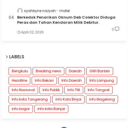
syahbyne nazyah
matel
Berkedok Penarikan Oknum Deb Colektor Diduga
Peras dan Tahan Kendaran Milik Debitur.
0
April 02, 2026
LABELS
Bengkulu
Breaking news
Daerah
GWI Banten
Headline
Info Bekasi
Info Daerah
Info Lampung
Info Nasional
Info Publik
Info TNI
Info Tangsel
Info kota Tangerang
info Kota Binjai
info Magelang
info bogor
info kota Banjar