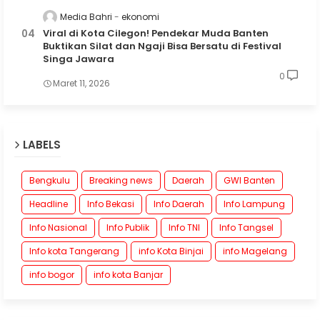
Media Bahri
ekonomi
Viral di Kota Cilegon! Pendekar Muda Banten
Buktikan Silat dan Ngaji Bisa Bersatu di Festival
Singa Jawara
0
Maret 11, 2026
LABELS
Bengkulu
Breaking news
Daerah
GWI Banten
Headline
Info Bekasi
Info Daerah
Info Lampung
Info Nasional
Info Publik
Info TNI
Info Tangsel
Info kota Tangerang
info Kota Binjai
info Magelang
info bogor
info kota Banjar