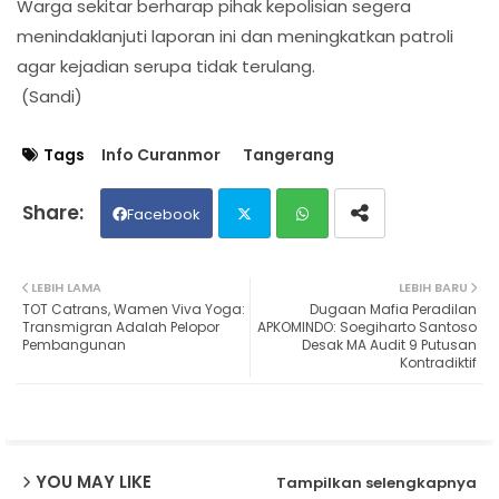
Warga sekitar berharap pihak kepolisian segera
menindaklanjuti laporan ini dan meningkatkan patroli
agar kejadian serupa tidak terulang.
(Sandi)
Tags
Info Curanmor
Tangerang
Facebook
Twit
Wh
LEBIH LAMA
LEBIH BARU
TOT Catrans, Wamen Viva Yoga:
Dugaan Mafia Peradilan
ter
ats
Transmigran Adalah Pelopor
APKOMINDO: Soegiharto Santoso
Pembangunan
Desak MA Audit 9 Putusan
Kontradiktif
ap
p
YOU MAY LIKE
Tampilkan selengkapnya