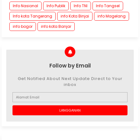
Info Nasional
Info Publik
Info TNI
Info Tangsel
Info kota Tangerang
info Kota Binjai
info Magelang
info bogor
info kota Banjar
Follow by Email
Get Notified About Next Update Direct to Your
inbox