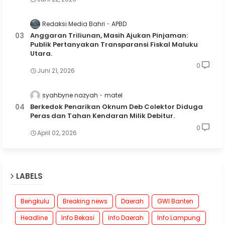
Redaksi Media Bahri
APBD
Anggaran Triliunan, Masih Ajukan Pinjaman:
Publik Pertanyakan Transparansi Fiskal Maluku
Utara.
0
Juni 21, 2026
syahbyne nazyah
matel
Berkedok Penarikan Oknum Deb Colektor Diduga
Peras dan Tahan Kendaran Milik Debitur.
0
April 02, 2026
LABELS
Bengkulu
Breaking news
Daerah
GWI Banten
Headline
Info Bekasi
Info Daerah
Info Lampung