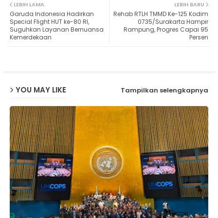
LEBIH LAMA
LEBIH BARU
Garuda Indonesia Hadirkan
Rehab RTLH TMMD Ke-125 Kodim
ter
ats
Special Flight HUT ke-80 RI,
0735/Surakarta Hampir
Suguhkan Layanan Bernuansa
Rampung, Progres Capai 95
Kemerdekaan
Persen
ap
p
YOU MAY LIKE
Tampilkan selengkapnya