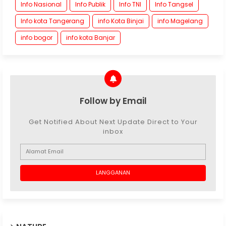
Info Nasional
Info Publik
Info TNI
Info Tangsel
Info kota Tangerang
info Kota Binjai
info Magelang
info bogor
info kota Banjar
Follow by Email
Get Notified About Next Update Direct to Your
inbox