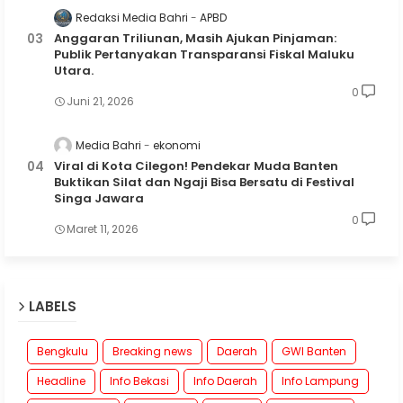
Redaksi Media Bahri
APBD
Anggaran Triliunan, Masih Ajukan Pinjaman:
Publik Pertanyakan Transparansi Fiskal Maluku
Utara.
0
Juni 21, 2026
Media Bahri
ekonomi
Viral di Kota Cilegon! Pendekar Muda Banten
Buktikan Silat dan Ngaji Bisa Bersatu di Festival
Singa Jawara
0
Maret 11, 2026
LABELS
Bengkulu
Breaking news
Daerah
GWI Banten
Headline
Info Bekasi
Info Daerah
Info Lampung